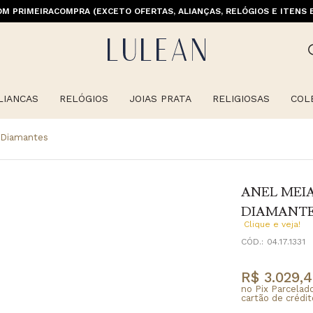
M PRIMEIRACOMPRA (EXCETO OFERTAS, ALIANÇAS, RELÓGIOS E ITENS 
E GRÁTIS ACIMA DE 399 PARA REGIÕES SELECIONADAS (EXCETO LINHA 
LIANCAS
RELÓGIOS
JOIAS PRATA
RELIGIOSAS
COL
 Diamantes
ANEL MEI
DIAMANT
Clique e veja!
CÓD.:
04.17.1331
R$ 3.029,
no Pix Parcelad
cartão de crédit