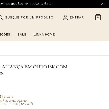
EM PROMOÇÃO) | 1ª TROCA GRÁTIS
HOME)
BUSQUE POR UM PRODUTO
ENTRAR
ECÕES
SALE
LINHA HOME
A ALIANÇA EM OURO 18K COM
ES
40
à vista
o, Pix, uma vez no
o ou Boleto (10% Off)