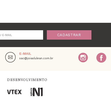
CADASTRAR
U E-MAIL
E-MAIL
,
sac@joiaslulean.com.br
DESENVOLVIMENTO