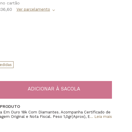
336,60
edidas
 PRODUTO
nça Em Ouro 18k Com Diamantes. Acompanha Certificado de
agem Original e Nota Fiscal. Peso 1,0gr(Aprox), Espessura
...
Leia mais
 Largura 1,2mm(Aprox).