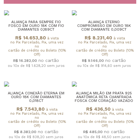
ALIANÇA PARA SEMPRE FIO
ALIANÇA ETERNO
FOSCO EM OURO 18K COM FIO
COMPROMISSO EM OURO 18K
DIAMANTES 0,189CT
COM DIAMANTE 0,009CT
R$ 14.653,80
R$ 8.231,40
à vista
à vista
no Pix Parcelado, Pix, uma vez
no Pix Parcelado, Pix, uma vez
no
no
cartão de crédito ou Boleto (10%
cartão de crédito ou Boleto (10%
Off)
Off)
R$ 16.282,00
R$ 9.146,00
ou 10x de R$ 1.628,20
sem juros
ou 10x de R$ 914,60
sem juros
ALIANÇA CONEXÃO ETERNA EM
ALIANÇA MILÃO EM PRATA 925
OURO 18K COM DIAMANTES
ANATÔMICA RETA CHANFRADA
0,018CT
FOSCA COM CORAÇÃO VAZADO
R$ 7.543,80
R$ 436,50
à vista
à vista
no Pix Parcelado, Pix, uma vez
no Pix Parcelado, Pix, uma vez
no
no
cartão de crédito ou Boleto (10%
cartão de crédito ou Boleto (10%
Off)
Off)
R$ 8.382,00
R$ 485,00
ou 10x de R$ 838,20
sem juros
ou 10x de R$ 48,50
sem juros