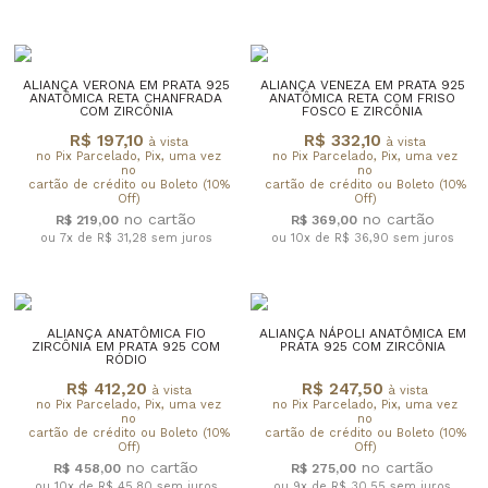
ALIANÇA VERONA EM PRATA 925
ALIANÇA VENEZA EM PRATA 925
ANATÔMICA RETA CHANFRADA
ANATÔMICA RETA COM FRISO
COM ZIRCÔNIA
FOSCO E ZIRCÔNIA
R$ 197,10
R$ 332,10
à vista
à vista
no Pix Parcelado, Pix, uma vez
no Pix Parcelado, Pix, uma vez
no
no
cartão de crédito ou Boleto (10%
cartão de crédito ou Boleto (10%
Off)
Off)
R$ 219,00
R$ 369,00
ou 7x de R$ 31,28
sem juros
ou 10x de R$ 36,90
sem juros
ALIANÇA ANATÔMICA FIO
ALIANÇA NÁPOLI ANATÔMICA EM
ZIRCÔNIA EM PRATA 925 COM
PRATA 925 COM ZIRCÔNIA
RÓDIO
R$ 412,20
R$ 247,50
à vista
à vista
no Pix Parcelado, Pix, uma vez
no Pix Parcelado, Pix, uma vez
no
no
cartão de crédito ou Boleto (10%
cartão de crédito ou Boleto (10%
Off)
Off)
R$ 458,00
R$ 275,00
ou 10x de R$ 45,80
sem juros
ou 9x de R$ 30,55
sem juros