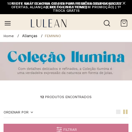
10% OFF NA 1ª COMPRA COM CUPOM PRIMEIRACOMPRA (EXCETO
FRETE GRÁTIS ACIMA DE 399 PARA REGIÕES SELECIONADAS
OFERTAS, ALIANÇAS, RELÓGIOS E ITENS EM PROMOÇÃO) | 1ª
(EXCETO LINHA HOME)
TROCA GRÁTIS
Alianças
FEMININO
12
PRODUTOS ENCONTRADOS
ORDENAR POR
FILTRAR