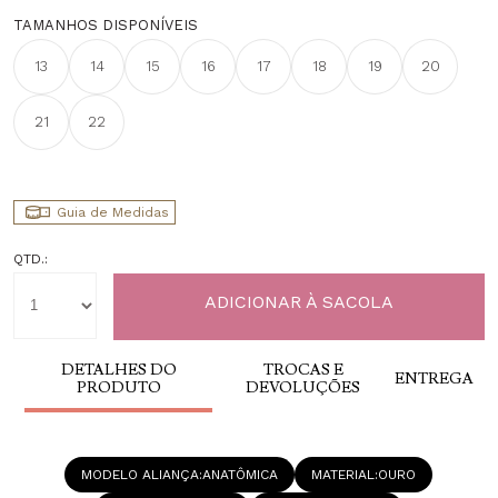
TAMANHOS DISPONÍVEIS
13
14
15
16
17
18
19
20
21
22
Guia de Medidas
QTD.:
DETALHES DO
TROCAS E
ENTREGA
PRODUTO
DEVOLUÇÕES
MODELO ALIANÇA
ANATÔMICA
MATERIAL
OURO