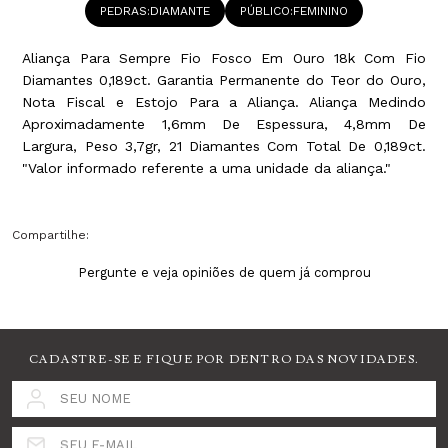
PEDRAS
DIAMANTE
PÚBLICO
FEMININO
Aliança Para Sempre Fio Fosco Em Ouro 18k Com Fio
Diamantes 0,189ct. Garantia Permanente do Teor do Ouro,
Nota Fiscal e Estojo Para a Aliança. Aliança Medindo
Aproximadamente 1,6mm De Espessura, 4,8mm De
Largura, Peso 3,7gr, 21 Diamantes Com Total De 0,189ct.
"Valor informado referente a uma unidade da aliança."
Compartilhe:
Pergunte e veja opiniões de quem já comprou
CADASTRE-SE E FIQUE POR DENTRO DAS NOVIDADES.
SEU NOME
SEU E-MAIL