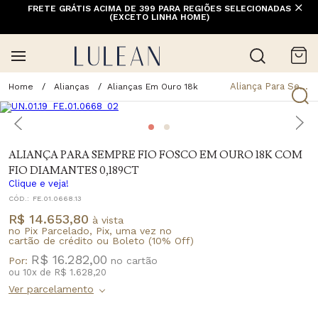
FRETE GRÁTIS ACIMA DE 399 PARA REGIÕES SELECIONADAS
(EXCETO LINHA HOME)
Aliança Para Sempre Fio Fosco Em Ouro 18K Com Fio Diamantes 0,189Ct
Alianças
Alianças Em Ouro 18k
ALIANÇA PARA SEMPRE FIO FOSCO EM OURO 18K COM
FIO DIAMANTES 0,189CT
Clique e veja!
CÓD.:
FE.01.0668.13
R$ 14.653,80
à vista
no Pix Parcelado, Pix, uma vez no
cartão de crédito ou Boleto (10% Off)
R$ 16.282,00
Por:
ou
10
x
de
R$ 1.628,20