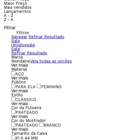
Maior Preço
Mais vendidos
Lançamentos
A - Z
Z - A
Filtrar
Filtros
Navegar
Refinar Resultado
Sale
relogiossale
Sale
Refinar Resultado
Marca
Mondaine
Veja todas as opções
Ver mais
Material
AÇO
Ver mais
Público
PARA ELA
FEMININO
Ver mais
Estilo
CLÁSSICO
Ver mais
Cor da Pulseira
PRATEADO
Ver mais
Cor do Mostrador
PRATEADO
BRANCO
Ver mais
Tamanho da Caixa
41 A 44 MM