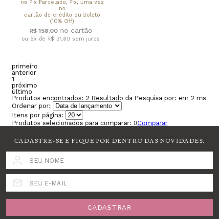
no Pix Parcelado, Pix, uma vez
no
cartão de crédito ou Boleto
(10% Off)
R$ 158,00
ou 5x de R$ 31,60
sem juros
primeiro
anterior
1
próximo
último
Produtos encontrados:
2
Resultado da Pesquisa por:
em
2 ms
Ordenar por:
Itens por página:
Produtos selecionados para comparar:
0
Comparar
CADASTRE-SE E FIQUE POR DENTRO DAS NOVIDADES.
SEU NOME
SEU E-MAIL
CADASTRAR