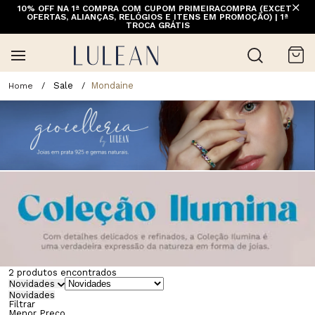
10% OFF NA 1ª COMPRA COM CUPOM PRIMEIRACOMPRA (EXCETO
FRETE GRÁTIS ACIMA DE 399 PARA REGIÕES SELECIONADAS
OFERTAS, ALIANÇAS, RELÓGIOS E ITENS EM PROMOÇÃO) | 1ª
(EXCETO LINHA HOME)
TROCA GRÁTIS
Sale
Mondaine
2
produtos encontrados
Novidades
Novidades
Filtrar
Menor Preço