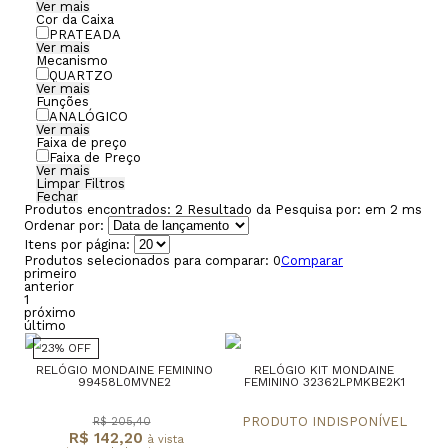
Ver mais
Cor da Caixa
PRATEADA
Ver mais
Mecanismo
QUARTZO
Ver mais
Funções
ANALÓGICO
Ver mais
Faixa de preço
Faixa de Preço
Ver mais
Limpar Filtros
Fechar
Produtos encontrados:
2
Resultado da Pesquisa por:
em
2 ms
Ordenar por:
Itens por página:
Produtos selecionados para comparar:
0
Comparar
primeiro
anterior
1
próximo
último
23% OFF
RELÓGIO MONDAINE FEMININO
RELÓGIO KIT MONDAINE
99458L0MVNE2
FEMININO 32362LPMKBE2K1
R$ 205,40
R$ 142,20
à vista