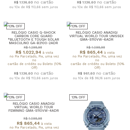
R$ 1.136,60
R$ 1.136,60
ou 10x de R$ 113,66
sem juros
ou 10x de R$ 113,66
sem juros
13% OFF
13% OFF
RELÓGIO CASIO G-SHOCK
RELÓGIO CASIO ANADIGI
CARBON CORE GUARD
VIRTUAL WORLD TOUR UNISSEX
*BLUETOOTH E TOUGH SOLAR
GMA-S110VW-6ADR
MASCULINO GA-B2100-2ADR
R$ 1.298,98
R$ 1.098,98
R$ 1.022,94
R$ 865,44
à vista
à vista
no Pix Parcelado, Pix, uma vez
no Pix Parcelado, Pix, uma vez
no
no
cartão de crédito ou Boleto (10%
cartão de crédito ou Boleto (10%
Off)
Off)
R$ 1.136,60
R$ 961,60
ou 10x de R$ 113,66
sem juros
ou 10x de R$ 96,16
sem juros
13% OFF
13% OFF
RELÓGIO CASIO ANADIGI
VIRTUAL WORLD TOUR
FEMININO GMA-S110VW-4ADR
R$ 1.098,98
R$ 865,44
à vista
no Pix Parcelado, Pix, uma vez