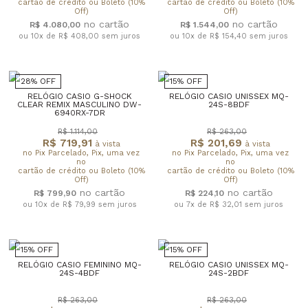
cartão de crédito ou Boleto (10%
cartão de crédito ou Boleto (10%
Off)
Off)
R$ 4.080,00
R$ 1.544,00
ou 10x de R$ 408,00
sem juros
ou 10x de R$ 154,40
sem juros
28% OFF
15% OFF
RELÓGIO CASIO G-SHOCK
RELÓGIO CASIO UNISSEX MQ-
CLEAR REMIX MASCULINO DW-
24S-8BDF
6940RX-7DR
R$ 1.114,00
R$ 263,00
R$ 719,91
R$ 201,69
à vista
à vista
no Pix Parcelado, Pix, uma vez
no Pix Parcelado, Pix, uma vez
no
no
cartão de crédito ou Boleto (10%
cartão de crédito ou Boleto (10%
Off)
Off)
R$ 799,90
R$ 224,10
ou 10x de R$ 79,99
sem juros
ou 7x de R$ 32,01
sem juros
15% OFF
15% OFF
RELÓGIO CASIO FEMININO MQ-
RELÓGIO CASIO UNISSEX MQ-
24S-4BDF
24S-2BDF
R$ 263,00
R$ 263,00