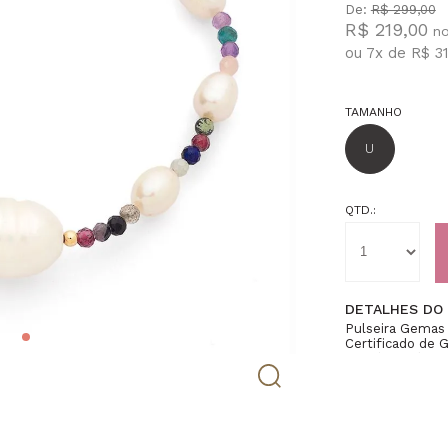
De:
R$ 299,00
R$ 219,00
ou
7
x
de
R$ 31
TAMANHO
U
QTD.:
DETALHES DO
Pulseira Gemas
Certificado de 
8,8gr(Aprox), 
3mm(Aprox), Di
Esferas 2mm(Ap