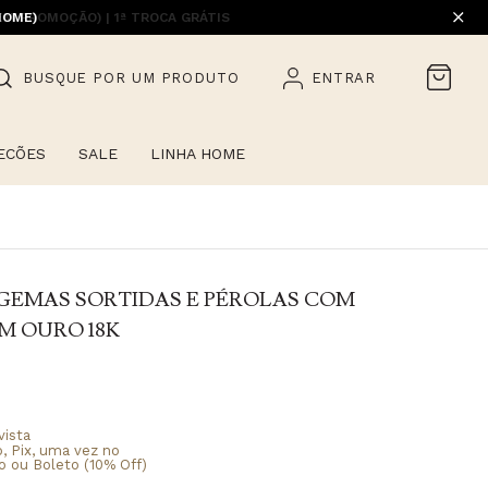
HOME)
BUSQUE POR UM PRODUTO
ENTRAR
ECÕES
SALE
LINHA HOME
 GEMAS SORTIDAS E PÉROLAS COM
M OURO 18K
vista
o, Pix, uma vez no
o ou Boleto (10% Off)