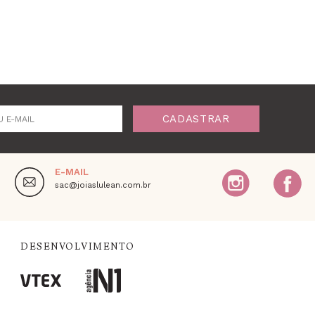
CADASTRAR
U E-MAIL
E-MAIL
,
sac@joiaslulean.com.br
DESENVOLVIMENTO