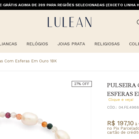
E GRÁTIS ACIMA DE 399 PARA REGIÕES SELECIONADAS (EXCETO LINHA 
LIANCAS
RELÓGIOS
JOIAS PRATA
RELIGIOSAS
COL
las Com Esferas Em Ouro 18K
PULSEIRA
27% OFF
ESFERAS E
Clique e veja!
CÓD.:
04.FE.4988
R$ 197,10
à 
no Pix Parcelad
cartão de crédit