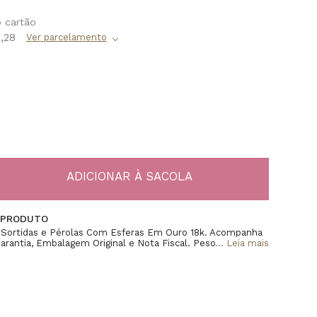
,28
 PRODUTO
 Sortidas e Pérolas Com Esferas Em Ouro 18k. Acompanha
Garantia, Embalagem Original e Nota Fiscal. Peso
...
Leia mais
Tamanho 16cm(Aprox), Sem Fecho, Diâmetro Pedras
âmetro Pérolas 6mm(Aprox) e 11mm(Aprox), Diâmetro
rox).