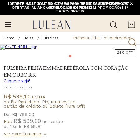
10% OFF NA 1ª COMPRA COM CUPOM PRIMEIRACOMPRA (EXCETO
FRETE GRÁTIS ACIMA DE 399 PARA REGIÕES SELECIONADAS
OFERTAS, ALIANÇAS, RELÓGIOS E ITENS EM PROMOÇÃO) | 1ª
(EXCETO LINHA HOME)
TROCA GRÁTIS
Pulseira Filha Em Madrepérola Com Coração Em Ouro 18K
Joias
Pulseiras
25% OFF
PULSEIRA FILHA EM MADREPÉROLA COM CORAÇÃO
EM OURO 18K
Clique e veja!
CÓD.:
04.FE.4951
R$ 539,10
à vista
no Pix Parcelado, Pix, uma vez no
cartão de crédito ou Boleto (10% Off)
De:
R$ 799,00
R$ 599,00
Por:
ou
10
x
de
R$ 59,90