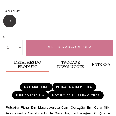
TAMANHO
U
QTD.:
DETALHES DO
TROCAS E
ENTREGA
PRODUTO
DEVOLUÇÕES
MATERIAL
OURO
PEDRAS
MADREPÉROLA
PÚBLICO
PARA ELA
MODELO DA PULSEIRA
OUTROS
Pulseira Filha Em Madrepérola Com Coração Em Ouro 18k.
Acompanha Certificado de Garantia, Embalagem Original e