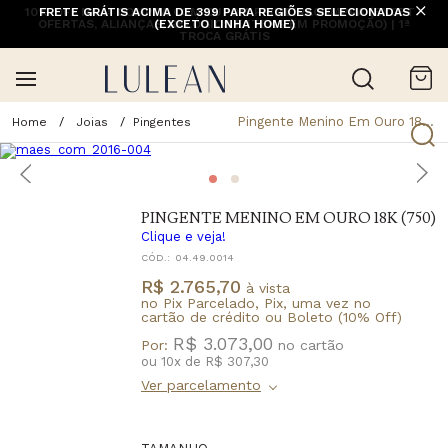
10% OFF NA 1ª COMPRA COM CUPOM PRIMEIRACOMPRA (EXCETO
FRETE GRÁTIS ACIMA DE 399 PARA REGIÕES SELECIONADAS
OFERTAS, ALIANÇAS, RELÓGIOS E ITENS EM PROMOÇÃO) | 1ª
(EXCETO LINHA HOME)
TROCA GRÁTIS
Pingente Menino Em Ouro 18K (750)
Joias
Pingentes
PINGENTE MENINO EM OURO 18K (750)
Clique e veja!
CÓD.:
04.49.0014
R$ 2.765,70
à vista
no Pix Parcelado, Pix, uma vez no
cartão de crédito ou Boleto (10% Off)
R$ 3.073,00
Por:
ou
10
x
de
R$ 307,30