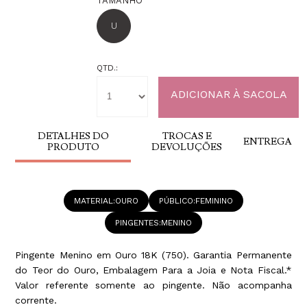
TAMANHO
U
QTD.:
DETALHES DO
TROCAS E
ENTREGA
PRODUTO
DEVOLUÇÕES
MATERIAL
OURO
PÚBLICO
FEMININO
PINGENTES
MENINO
Pingente Menino em Ouro 18K (750). Garantia Permanente
do Teor do Ouro, Embalagem Para a Joia e Nota Fiscal.*
Valor referente somente ao pingente. Não acompanha
corrente.