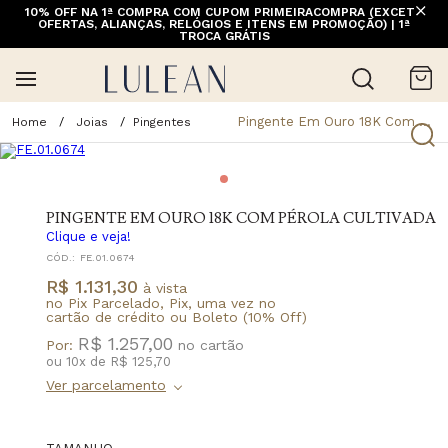
10% OFF NA 1ª COMPRA COM CUPOM PRIMEIRACOMPRA (EXCETO
OFERTAS, ALIANÇAS, RELÓGIOS E ITENS EM PROMOÇÃO) | 1ª
TROCA GRÁTIS
Pingente Em Ouro 18K Com Pérola Cultivada
Joias
Pingentes
PINGENTE EM OURO 18K COM PÉROLA CULTIVADA
Clique e veja!
CÓD.:
FE.01.0674
R$ 1.131,30
à vista
no Pix Parcelado, Pix, uma vez no
cartão de crédito ou Boleto (10% Off)
R$ 1.257,00
Por:
ou
10
x
de
R$ 125,70