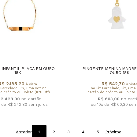
 INFANTIL PLACA EM OURO
PINGENTE MENINA MADRE
18K
OURO 18K
R$ 2.185,20
R$ 542,70
à vista
à vist
 Parcelado, Pix, uma vez no
no Pix Parcelado, Pix, uma
e crédito ou Boleto (10% Off)
cartão de crédito ou Boleto 
 2.428,00
R$ 603,00
x de R$ 242,80
sem juros
ou 10x de R$ 60,30
sem
Anterior
1
2
3
4
5
Próximo