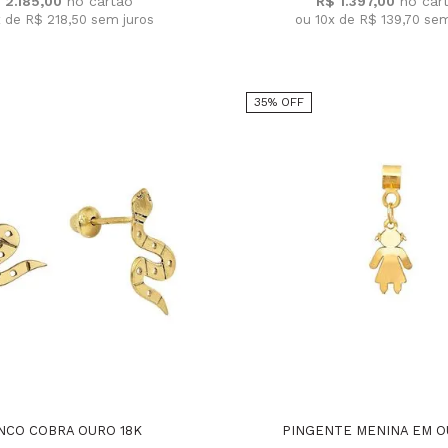
 2.185,00
R$ 1.397,00
x de R$ 218,50
sem juros
ou 10x de R$ 139,70
sem
35% OFF
NCO COBRA OURO 18K
PINGENTE MENINA EM O