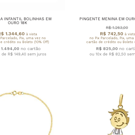
A INFANTIL BOLINHAS EM
PINGENTE MENINA EM OURO
OURO 18K
R$ 1.263,00
R$ 1.344,60
R$ 742,50
à vista
à vist
 Parcelado, Pix, uma vez no
no Pix Parcelado, Pix, uma
e crédito ou Boleto (10% Off)
cartão de crédito ou Boleto 
 1.494,00
R$ 825,00
x de R$ 149,40
sem juros
ou 10x de R$ 82,50
sem