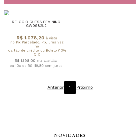
RELÓGIO GUESS FEMININO
GW0982L2
R$ 1.078,20
à vista
no Pix Parcelado, Pix, uma vez
no
cartão de crédito ou Boleto (10%
Off)
R$ 1.198,00
ou 10x de R$ 119,80
sem juros
Anterior
1
Próximo
NOVIDADES