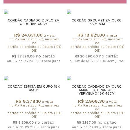
CORDÃO CADEADO DUPLO EM
CORDÃO GROUMET EM OURO
OURO 18K 60CM
18K 60CM
R$ 24.831,00
R$ 18.621,00
à vista
à vista
no Pix Parcelado, Pix, uma vez
no Pix Parcelado, Pix, uma vez
no
no
cartão de crédito ou Boleto (10%
cartão de crédito ou Boleto (10%
Off)
Off)
R$ 27.590,00
R$ 20.690,00
ou 10x de R$ 2.759,00
sem juros
ou 10x de R$ 2.069,00
sem juros
CORDÃO ESPIGA EM OURO 18K
CORDÃO CADEADO EM OURO
45CM
AMARELO, BRANCO E
VERMELHO 18K 45CM
R$ 8.378,10
R$ 2.868,30
à vista
à vista
no Pix Parcelado, Pix, uma vez
no Pix Parcelado, Pix, uma vez
no
no
cartão de crédito ou Boleto (10%
cartão de crédito ou Boleto (10%
Off)
Off)
R$ 9.309,00
R$ 3.187,00
ou 10x de R$ 930,90
sem juros
ou 10x de R$ 318,70
sem juros