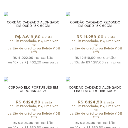
CORDÃO CADEADO ALONGADO
CORDÃO CADEADO REDONDO
EM OURO 18K 60CM
EM OURO 18K 60CM
R$ 3.619,80
R$ 11.259,00
à vista
à vista
no Pix Parcelado, Pix, uma vez
no Pix Parcelado, Pix, uma vez
no
no
cartão de crédito ou Boleto (10%
cartão de crédito ou Boleto (10%
Off)
Off)
R$ 4.022,00
R$ 12.510,00
ou 10x de R$ 402,20
sem juros
ou 10x de R$ 1.251,00
sem juros
CORDÃO ELO PORTUGUÊS EM
CORDÃO CADEADO ALONGADO
OURO 18K 45CM
FINO EM OURO 18K 60CM
R$ 6.124,50
R$ 6.124,50
à vista
à vista
no Pix Parcelado, Pix, uma vez
no Pix Parcelado, Pix, uma vez
no
no
cartão de crédito ou Boleto (10%
cartão de crédito ou Boleto (10%
Off)
Off)
R$ 6.805,00
R$ 6.805,00
ou 10x de R$ 680,50
sem juros
ou 10x de R$ 680,50
sem juros