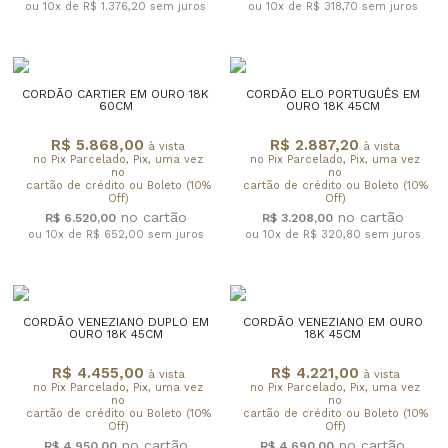
ou 10x de R$ 1.376,20
sem juros
ou 10x de R$ 318,70
sem juros
CORDÃO CARTIER EM OURO 18K
CORDÃO ELO PORTUGUÊS EM
60CM
OURO 18K 45CM
R$ 5.868,00
R$ 2.887,20
à vista
à vista
no Pix Parcelado, Pix, uma vez
no Pix Parcelado, Pix, uma vez
no
no
cartão de crédito ou Boleto (10%
cartão de crédito ou Boleto (10%
Off)
Off)
R$ 6.520,00
R$ 3.208,00
ou 10x de R$ 652,00
sem juros
ou 10x de R$ 320,80
sem juros
CORDÃO VENEZIANO DUPLO EM
CORDÃO VENEZIANO EM OURO
OURO 18K 45CM
18K 45CM
R$ 4.455,00
R$ 4.221,00
à vista
à vista
no Pix Parcelado, Pix, uma vez
no Pix Parcelado, Pix, uma vez
no
no
cartão de crédito ou Boleto (10%
cartão de crédito ou Boleto (10%
Off)
Off)
R$ 4.950,00
R$ 4.690,00