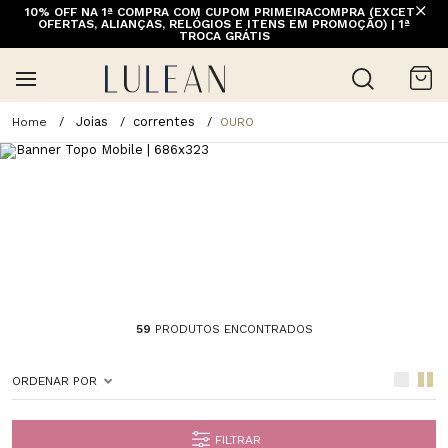
10% OFF NA 1ª COMPRA COM CUPOM PRIMEIRACOMPRA (EXCETO
FRETE GRÁTIS ACIMA DE 399 PARA REGIÕES SELECIONADAS
OFERTAS, ALIANÇAS, RELÓGIOS E ITENS EM PROMOÇÃO) | 1ª
(EXCETO LINHA HOME)
TROCA GRÁTIS
Joias
correntes
OURO
59
PRODUTOS ENCONTRADOS
ORDENAR POR
FILTRAR