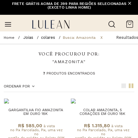
FRETE GRÁTIS ACIMA DE 399 PARA REGIÕES SELECIONADAS
(EXCETO LINHA HOME)
Joias
colares
Resultados
Busca: Amazonita
X
VOCÊ PROCUROU POR:
"AMAZONITA"
7
PRODUTOS ENCONTRADOS
ORDENAR POR
GARGANTILHA FIO AMAZONITA
COLAR AMAZONITA, 5
EM OURO 18K
CORAÇÕES EM OURO 18K
R$ 585,00
R$ 1.315,80
à vista
à vista
no Pix Parcelado, Pix, uma vez
no Pix Parcelado, Pix, uma vez
no
no