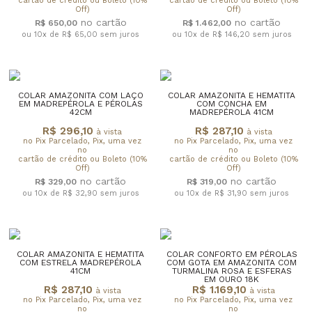
cartão de crédito ou Boleto (10%
cartão de crédito ou Boleto (10%
Off)
Off)
R$ 650,00
R$ 1.462,00
ou 10x de R$ 65,00
sem juros
ou 10x de R$ 146,20
sem juros
COLAR AMAZONITA COM LAÇO
COLAR AMAZONITA E HEMATITA
EM MADREPÉROLA E PÉROLAS
COM CONCHA EM
42CM
MADREPÉROLA 41CM
R$ 296,10
R$ 287,10
à vista
à vista
no Pix Parcelado, Pix, uma vez
no Pix Parcelado, Pix, uma vez
no
no
cartão de crédito ou Boleto (10%
cartão de crédito ou Boleto (10%
Off)
Off)
R$ 329,00
R$ 319,00
ou 10x de R$ 32,90
sem juros
ou 10x de R$ 31,90
sem juros
COLAR AMAZONITA E HEMATITA
COLAR CONFORTO EM PÉROLAS
COM ESTRELA MADREPÉROLA
COM GOTA EM AMAZONITA COM
41CM
TURMALINA ROSA E ESFERAS
EM OURO 18K
R$ 287,10
R$ 1.169,10
à vista
à vista
no Pix Parcelado, Pix, uma vez
no Pix Parcelado, Pix, uma vez
no
no