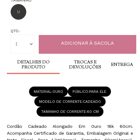
TAMANHO
U
QTD.:
DETALHES DO
TROCAS E
ENTREGA
PRODUTO
DEVOLUÇÕES
MATERIAL
OURO
PÚBLICO
PARA ELE
MODELO DE CORRENTE
CADEADO
TAMANHO DE CORRENTE
60 CM
Cordão Cadeado Alongado Em Ouro 18k 60cm.
Acompanha Certificado de Garantia, Embalagem Original e
Nota Fiscal. Peso 1,3gr(Aprox), Tamanho 60cm(Aprox),