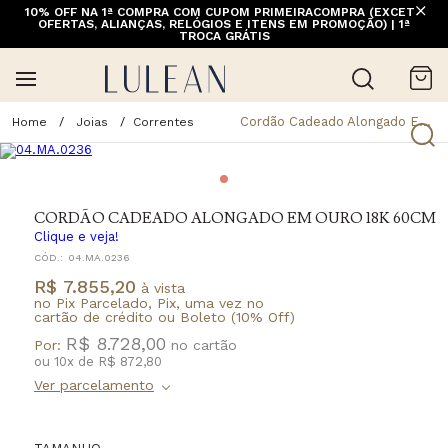
10% OFF NA 1ª COMPRA COM CUPOM PRIMEIRACOMPRA (EXCETO
OFERTAS, ALIANÇAS, RELÓGIOS E ITENS EM PROMOÇÃO) | 1ª
TROCA GRÁTIS
Cordão Cadeado Alongado Em Ouro 18K 60Cm
Joias
Correntes
CORDÃO CADEADO ALONGADO EM OURO 18K 60CM
Clique e veja!
CÓD.:
04.MA.0236
R$ 7.855,20
à vista
no Pix Parcelado, Pix, uma vez no
cartão de crédito ou Boleto (10% Off)
R$ 8.728,00
Por:
ou
10
x
de
R$ 872,80