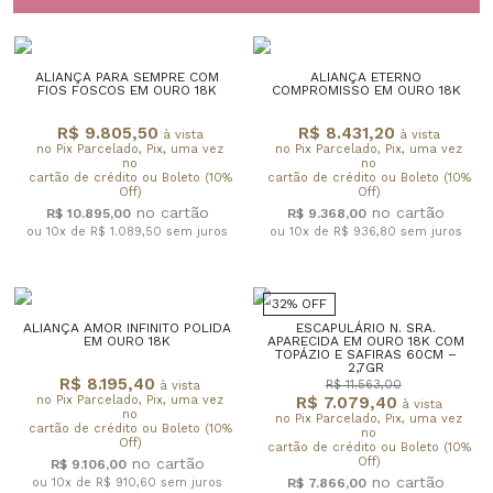
ALIANÇA PARA SEMPRE COM
ALIANÇA ETERNO
FIOS FOSCOS EM OURO 18K
COMPROMISSO EM OURO 18K
R$ 9.805,50
R$ 8.431,20
à vista
à vista
no Pix Parcelado, Pix, uma vez
no Pix Parcelado, Pix, uma vez
no
no
cartão de crédito ou Boleto (10%
cartão de crédito ou Boleto (10%
Off)
Off)
R$ 10.895,00
R$ 9.368,00
ou 10x de R$ 1.089,50
sem juros
ou 10x de R$ 936,80
sem juros
32% OFF
ALIANÇA AMOR INFINITO POLIDA
ESCAPULÁRIO N. SRA.
EM OURO 18K
APARECIDA EM OURO 18K COM
TOPÁZIO E SAFIRAS 60CM –
2,7GR
R$ 8.195,40
R$ 11.563,00
à vista
no Pix Parcelado, Pix, uma vez
R$ 7.079,40
à vista
no
no Pix Parcelado, Pix, uma vez
cartão de crédito ou Boleto (10%
no
Off)
cartão de crédito ou Boleto (10%
Off)
R$ 9.106,00
ou 10x de R$ 910,60
sem juros
R$ 7.866,00