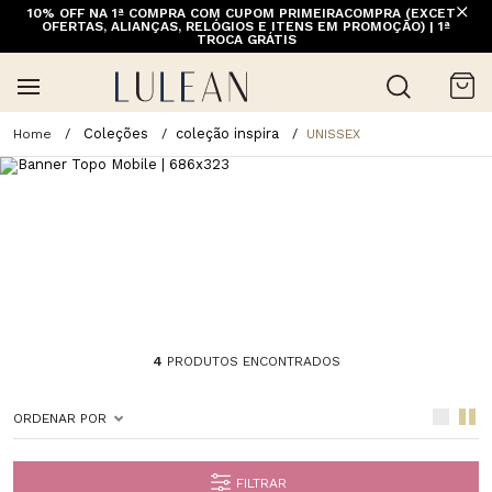
10% OFF NA 1ª COMPRA COM CUPOM PRIMEIRACOMPRA (EXCETO
FRETE GRÁTIS ACIMA DE 399 PARA REGIÕES SELECIONADAS
OFERTAS, ALIANÇAS, RELÓGIOS E ITENS EM PROMOÇÃO) | 1ª
(EXCETO LINHA HOME)
TROCA GRÁTIS
Coleções
coleção inspira
UNISSEX
4
PRODUTOS ENCONTRADOS
ORDENAR POR
FILTRAR