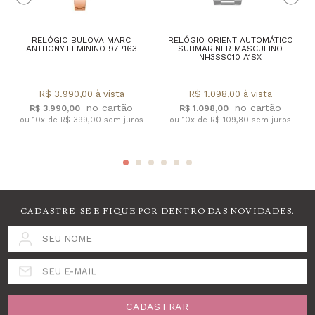
RELÓGIO BULOVA MARC
RELÓGIO ORIENT AUTOMÁTICO
ANTHONY FEMININO 97P163
SUBMARINER MASCULINO
NH3SS010 A1SX
R$ 3.990,00 à vista
R$ 1.098,00 à vista
R$ 3.990,00
R$ 1.098,00
ou 10x de R$ 399,00 sem juros
ou 10x de R$ 109,80 sem juros
CADASTRE-SE E FIQUE POR DENTRO DAS NOVIDADES.
SEU NOME
SEU E-MAIL
CADASTRAR