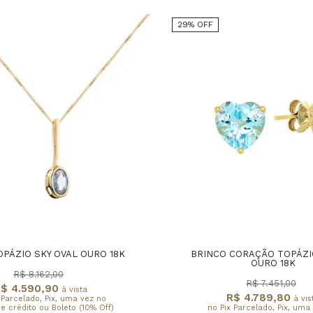
29% OFF
PÁZIO SKY OVAL OURO 18K
BRINCO CORAÇÃO TOPÁZI
OURO 18K
R$ 8.162,00
R$ 7.451,00
$ 4.590,90
à vista
R$ 4.789,80
 Parcelado, Pix, uma vez no
à vis
e crédito ou Boleto (10% Off)
no Pix Parcelado, Pix, uma