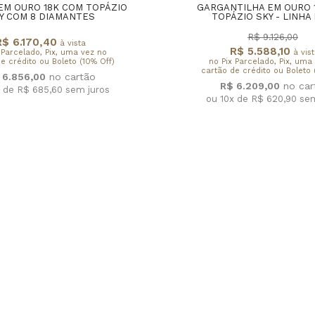
EM OURO 18K COM TOPÁZIO
GARGANTILHA EM OURO 
Y COM 8 DIAMANTES
TOPÁZIO SKY - LINHA
R$ 9.126,00
R$ 6.170,40
à vista
R$ 5.588,10
 Parcelado, Pix, uma vez no
à vis
e crédito ou Boleto (10% Off)
no Pix Parcelado, Pix, uma
cartão de crédito ou Boleto 
 6.856,00
R$ 6.209,00
x de R$ 685,60
sem juros
ou 10x de R$ 620,90
sem