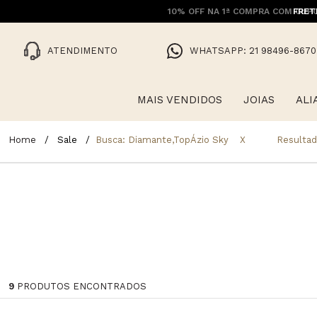
10% OFF NA 1ª COMPRA COM CUPO
FRET
ATENDIMENTO
WHATSAPP: 21 98496-8670
MAIS VENDIDOS
JOIAS
ALI
Sale
Busca: Diamante,topÁzio Sky
X
Resultad
9
PRODUTOS ENCONTRADOS