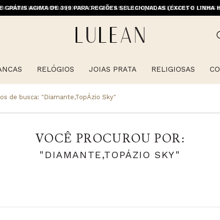
M PRIMEIRACOMPRA (EXCETO OFERTAS, ALIANÇAS, RELÓGIOS E ITENS 
E GRÁTIS ACIMA DE 399 PARA REGIÕES SELECIONADAS (EXCETO LINHA 
ANCAS
RELÓGIOS
JOIAS PRATA
RELIGIOSAS
CO
os de busca:
"diamante,topÁzio Sky"
VOCÊ PROCUROU POR:
"DIAMANTE,TOPÁZIO SKY"