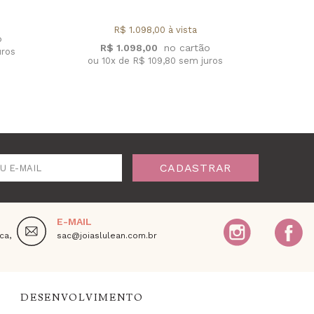
R$ 1.098,00 à vista
R$ 1.098,00
uros
ou 10x de R$ 109,80 sem juros
ou 
CADASTRAR
U E-MAIL
E-MAIL
ca,
sac@joiaslulean.com.br
DESENVOLVIMENTO