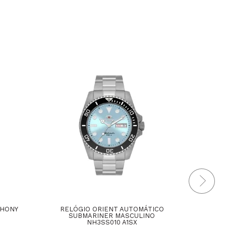
THONY
RELÓGIO ORIENT AUTOMÁTICO
RELÓ
SUBMARINER MASCULINO
E
NH3SS010 A1SX
MA