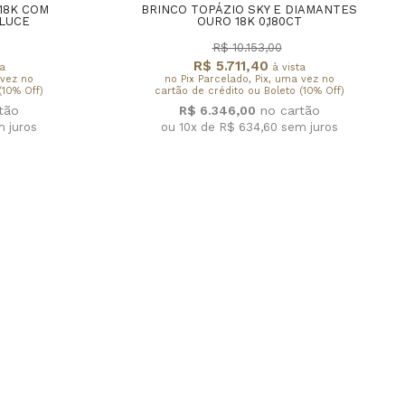
18K COM
BRINCO TOPÁZIO SKY E DIAMANTES
 LUCE
OURO 18K 0,180CT
R$ 10.153,00
R$ 5.711,40
ta
à vista
 vez no
no Pix Parcelado, Pix, uma vez no
(10% Off)
cartão de crédito ou Boleto (10% Off)
R$ 6.346,00
 juros
ou 10x de R$ 634,60
sem juros