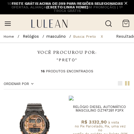
10% OFF NA 1ª COMPRA COM CUPOM PRIMEIRACOMPRA (EXCETO
FRETE GRÁTIS ACIMA DE 399 PARA REGIÕES SELECIONADAS
OFERTAS, ALIANÇAS, RELÓGIOS E ITENS EM PROMOÇÃO) | 1ª
(EXCETO LINHA HOME)
TROCA GRÁTIS
Relógios
masculino
Resultad
Busca: Preto
X
VOCÊ PROCUROU POR:
"PRETO"
16
PRODUTOS ENCONTRADOS
ORDENAR POR
RELÓGIO DIESEL AUTOMÁTICO
MASCULINO DZ7472B1 P2PX
R$ 3.132,90
à vista
no Pix Parcelado, Pix, uma vez
no