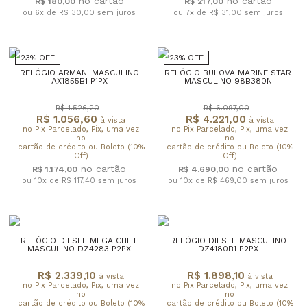
R$ 180,00
R$ 217,00
ou 6x de R$ 30,00
sem juros
ou 7x de R$ 31,00
sem juros
23% OFF
23% OFF
RELÓGIO ARMANI MASCULINO
RELÓGIO BULOVA MARINE STAR
AX1855B1 P1PX
MASCULINO 98B380N
R$ 1.526,20
R$ 6.097,00
R$ 1.056,60
R$ 4.221,00
à vista
à vista
no Pix Parcelado, Pix, uma vez
no Pix Parcelado, Pix, uma vez
no
no
cartão de crédito ou Boleto (10%
cartão de crédito ou Boleto (10%
Off)
Off)
R$ 1.174,00
R$ 4.690,00
ou 10x de R$ 117,40
sem juros
ou 10x de R$ 469,00
sem juros
RELÓGIO DIESEL MEGA CHIEF
RELÓGIO DIESEL MASCULINO
MASCULINO DZ4283 P2PX
DZ4180B1 P2PX
R$ 2.339,10
R$ 1.898,10
à vista
à vista
no Pix Parcelado, Pix, uma vez
no Pix Parcelado, Pix, uma vez
no
no
cartão de crédito ou Boleto (10%
cartão de crédito ou Boleto (10%