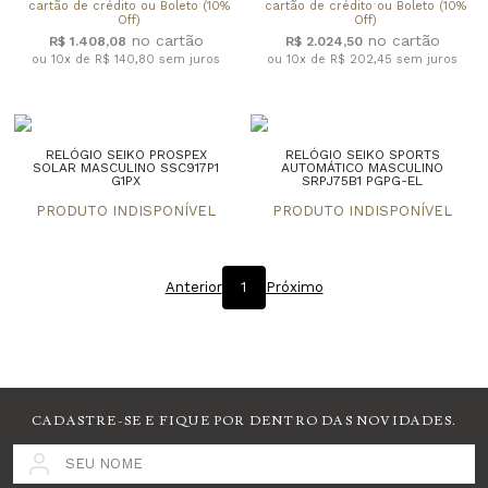
cartão de crédito ou Boleto (10%
cartão de crédito ou Boleto (10%
Off)
Off)
R$ 1.408,08
R$ 2.024,50
ou 10x de R$ 140,80
sem juros
ou 10x de R$ 202,45
sem juros
RELÓGIO SEIKO PROSPEX
RELÓGIO SEIKO SPORTS
SOLAR MASCULINO SSC917P1
AUTOMÁTICO MASCULINO
G1PX
SRPJ75B1 PGPG-EL
Anterior
1
Próximo
CADASTRE-SE E FIQUE POR DENTRO DAS NOVIDADES.
SEU NOME