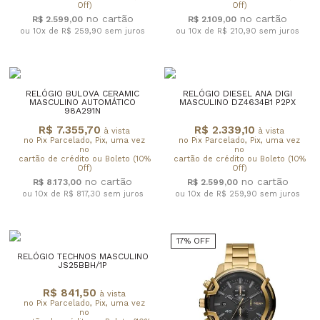
Off)
Off)
R$ 2.599,00
R$ 2.109,00
ou 10x de R$ 259,90
sem juros
ou 10x de R$ 210,90
sem juros
RELÓGIO BULOVA CERAMIC
RELÓGIO DIESEL ANA DIGI
MASCULINO AUTOMÁTICO
MASCULINO DZ4634B1 P2PX
98A291N
R$ 7.355,70
R$ 2.339,10
à vista
à vista
no Pix Parcelado, Pix, uma vez
no Pix Parcelado, Pix, uma vez
no
no
cartão de crédito ou Boleto (10%
cartão de crédito ou Boleto (10%
Off)
Off)
R$ 8.173,00
R$ 2.599,00
ou 10x de R$ 817,30
sem juros
ou 10x de R$ 259,90
sem juros
17% OFF
RELÓGIO TECHNOS MASCULINO
JS25BBH/1P
R$ 841,50
à vista
no Pix Parcelado, Pix, uma vez
no