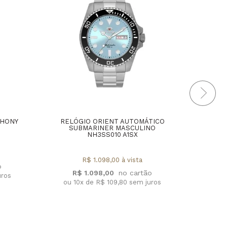
THONY
RELÓGIO ORIENT AUTOMÁTICO
RELÓ
SUBMARINER MASCULINO
E
NH3SS010 A1SX
MA
R$ 1.098,00 à vista
R$ 1.098,00
uros
ou 10x de R$ 109,80 sem juros
ou 