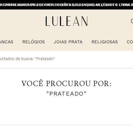
M PRIMEIRACOMPRA (EXCETO OFERTAS, ALIANÇAS, RELÓGIOS E ITENS 
E GRÁTIS ACIMA DE 399 PARA REGIÕES SELECIONADAS (EXCETO LINHA 
ANCAS
RELÓGIOS
JOIAS PRATA
RELIGIOSAS
CO
ultados de busca:
"prateado"
VOCÊ PROCUROU POR:
"PRATEADO"