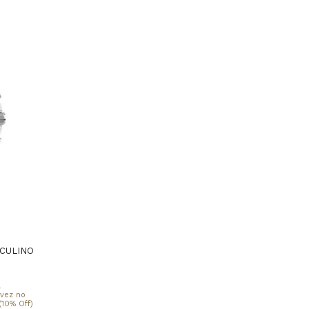
CULINO
a
 vez no
(10% Off)