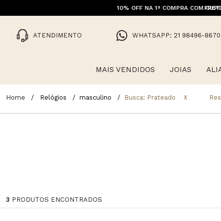
10% OFF NA 1ª COMPRA COM CUPO
FRET
ATENDIMENTO
WHATSAPP: 21 98496-8670
MAIS VENDIDOS
JOIAS
ALI
Relógios
masculino
Busca: Prateado
X
Res
3
PRODUTOS ENCONTRADOS