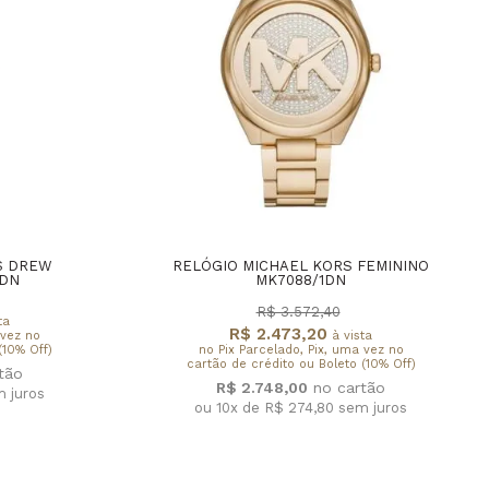
S DREW
RELÓGIO MICHAEL KORS FEMININO
1DN
MK7088/1DN
R$ 3.572,40
ta
R$ 2.473,20
 vez no
à vista
(10% Off)
no Pix Parcelado, Pix, uma vez no
cartão de crédito ou Boleto (10% Off)
R$ 2.748,00
 juros
ou 10x de R$ 274,80
sem juros