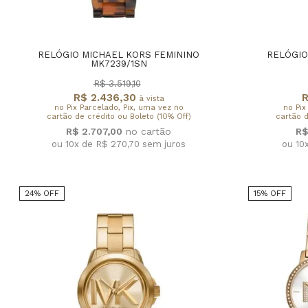
RELÓGIO MICHAEL KORS FEMININO
RELÓGIO
MK7239/1SN
R$ 3.519,10
R$ 2.436,30
R
à vista
no Pix Parcelado, Pix, uma vez no
no Pix
cartão de crédito ou Boleto (10% Off)
cartão d
R$ 2.707,00
R$
ou 10x de R$ 270,70
sem juros
ou 10
24% OFF
15% OFF