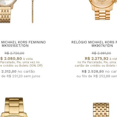
 MICHAEL KORS FEMININO
RELÓGIO MICHAEL KORS 
MK1051SET/1DN
MK9074/1DN
R$ 2.720,00
R$ 2.981,00
$ 2.080,80
R$ 2.275,92
à vista
à vis
 Parcelado, Pix, uma vez no
no Pix Parcelado, Pix, uma
e crédito ou Boleto (10% Off)
cartão de crédito ou Boleto 
 2.312,00
R$ 2.528,80
x de R$ 231,20
sem juros
ou 10x de R$ 252,88
sem