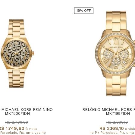
19% OFF
 MICHAEL KORS FEMININO
RELÓGIO MICHAEL KORS 
MK7500/1DN
MK7199/1DN
R$ 2.700,00
R$ 2.986,10
R$ 1.749,60
R$ 2.168,10
à vista
à vist
 Parcelado, Pix, uma vez no
no Pix Parcelado, Pix, uma