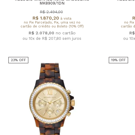
MK8909/1DN
R$ 2.494,00
R$ 1.870,20
R
à vista
no Pix Parcelado, Pix, uma vez no
no Pix
cartão de crédito ou Boleto (10% Off)
cartão d
R$ 2.078,00
R$
ou 10x de R$ 207,80
sem juros
ou 10
23% OFF
19% OFF