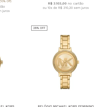
(10% Off)
R$ 3.103,00
ou 10x de R$ 310,30
sem juros
 juros
28% OFF
AEL KORS
RELÓGIO MICHAEL KORS FEMININO