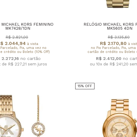
 MICHAEL KORS FEMININO
RELÓGIO MICHAEL KORS 
MK7428/1DN
MK5605 4DN
R$ 2.821,00
R$ 3.135,60
$ 2.044,94
R$ 2.170,80
à vista
à vis
 Parcelado, Pix, uma vez no
no Pix Parcelado, Pix, uma
e crédito ou Boleto (10% Off)
cartão de crédito ou Boleto 
 2.272,16
R$ 2.412,00
x de R$ 227,21
sem juros
ou 10x de R$ 241,20
sem
15% OFF