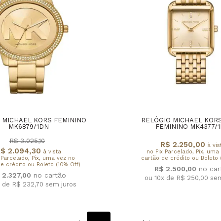
 MICHAEL KORS FEMININO
RELÓGIO MICHAEL KOR
MK6879/1DN
FEMININO MK4377/
R$ 3.025,10
R$ 2.250,00
à vis
$ 2.094,30
à vista
no Pix Parcelado, Pix, uma
 Parcelado, Pix, uma vez no
cartão de crédito ou Boleto 
e crédito ou Boleto (10% Off)
R$ 2.500,00
 2.327,00
ou 10x de R$ 250,00
sem
x de R$ 232,70
sem juros