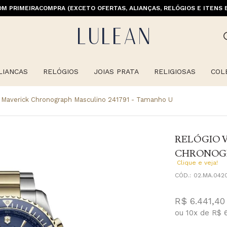
M PRIMEIRACOMPRA (EXCETO OFERTAS, ALIANÇAS, RELÓGIOS E ITENS 
LIANCAS
RELÓGIOS
JOIAS PRATA
RELIGIOSAS
COL
x Maverick Chronograph Masculino 241791 - Tamanho U
RELÓGIO 
CHRONOGR
Clique e veja!
CÓD.:
02.MA.042
R$ 6.441,40
ou
10
x
de
R$ 