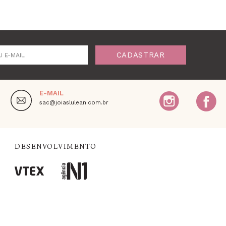
CADASTRAR
U E-MAIL
E-MAIL
,
sac@joiaslulean.com.br
DESENVOLVIMENTO