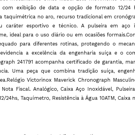
o com exibição de data e opção de formato 12/24 h
a taquimétrica no aro, recurso tradicional em cronógr
 caráter esportivo e técnico. A pulseira em aço 
me, ideal para o uso diário ou em ocasiões formais.C
equado para diferentes rotinas, protegendo o mecan
o evidencia a excelência da engenharia suíça e o c
ograph 241791 acompanha certificado de garantia, ma
ência. Uma peça que combina tradição suíça, engenh
nea.Relógio Victorinox Maverick Chronograph Masculin
ta Fiscal. Analógico, Caixa Aço Inoxidável, Pulseira
 12/24hs, Taquímetro, Resistência à Água 10ATM, Caix