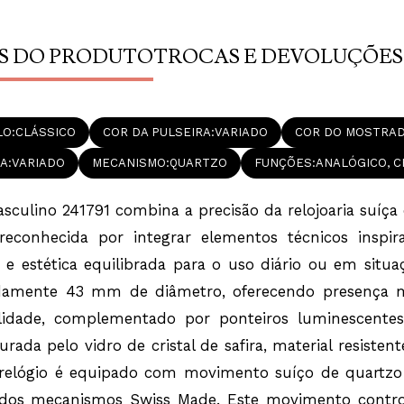
pela confiabili
Este movimento 
de cronômetro p
formato 12/24 h
S DO PRODUTO
TROCAS E DEVOLUÇÕES
constante. O mod
em cronógrafos 
tempo decorrido
aço inoxidável 
acabamento unif
resistência à á
LO
CLÁSSICO
COR DA PULSEIRA
VARIADO
COR DO MOSTRA
relógio é adequ
interno e garan
XA
VARIADO
MECANISMO
QUARTZO
FUNÇÕES
ANALÓGICO, 
relógio evidenc
Victorinox com d
Chronograph 241
culino 241791 combina a precisão da relojoaria suíça 
instruções, emb
procedência. Um
 reconhecida por integrar elementos técnicos inspi
funcionalidade c
contemporânea.R
a e estética equilibrada para o uso diário ou em sit
Acompanha Certi
Original e Nota 
adamente 43 mm de diâmetro, oferecendo presença ma
Inoxidável, Most
Progressivo, Fo
bilidade, complementado por ponteiros luminescente
medindo 43mm 
ada pelo vidro de cristal de safira, material resistent
relógio é equipado com movimento suíço de quartzo a
cas dos mecanismos Swiss Made. Este movimento contr