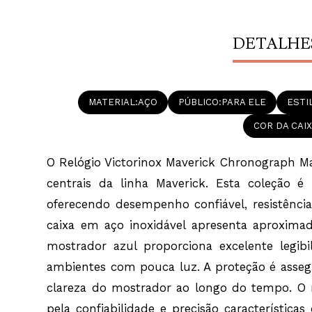
DETALHE
MATERIAL
AÇO
PÚBLICO
PARA ELE
ESTI
COR DA CAI
O Relógio Victorinox Maverick Chronograph Mas
centrais da linha Maverick. Esta coleção é
oferecendo desempenho confiável, resistênci
caixa em aço inoxidável apresenta aproxim
mostrador azul proporciona excelente legi
ambientes com pouca luz. A proteção é assegur
clareza do mostrador ao longo do tempo. O 
pela confiabilidade e precisão característi