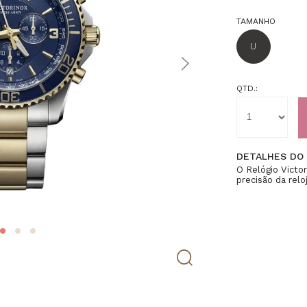
TAMANHO
U
QTD.:
DETALHES DO
O Relógio Victo
precisão da relo
centrais da linh
elementos técni
oferecendo dese
uso diário ou e
em aço inoxidá
oferecendo pres
mostrador azul 
ponteiros lumin
ambientes com p
safira, material
clareza do most
movimento suíço