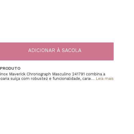
 PRODUTO
rinox Maverick Chronograph Masculino 241791 combina a
joaria suíça com robustez e funcionalidade, características
...
Leia mais
a Maverick. Esta coleção é reconhecida por integrar
cos inspirados em relógios de mergulho e esportivos,
mpenho confiável, resistência e estética equilibrada para o
m situações que exigem medição precisa do tempo.A caixa
vel apresenta aproximadamente 43 mm de diâmetro,
ença marcante no pulso e construção resistente. O
proporciona excelente legibilidade, complementado por
escentes, que garantem leitura eficiente mesmo em
ouca luz. A proteção é assegurada pelo vidro de cristal de
 resistente a riscos e de alta transparência, mantendo a
rador ao longo do tempo. O relógio é equipado com
 de quartzo analógico, calibre Ronda 5030.D, reconhecido