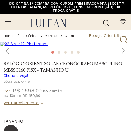
10% OFF NA 1ª COMPRA COM CUPOM PRIMEIRACOMPRA (EXCETO
OFERTAS, ALIANÇAS, RELÓGIOS E ITENS EM PROMOÇÃO) | 1ª
TROCA GRÁTIS
Relógio Orient Solar Cronógrafo Masculino Mbssc260 P1sx - Tamanho U
Relógios
Marcas
Orient
RELÓGIO ORIENT SOLAR CRONÓGRAFO MASCULINO
MBSSC260 P1SX - TAMANHO U
Clique e veja!
CÓD.:
02.MA.1410
R$ 1.598,00
Por:
ou
10
x
de
R$ 159,80
TAMANHO