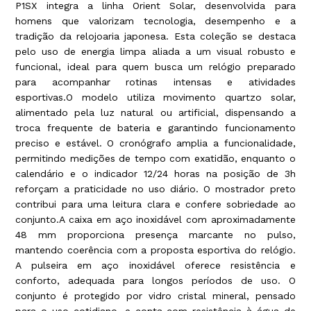
P1SX integra a linha Orient Solar, desenvolvida para
homens que valorizam tecnologia, desempenho e a
tradição da relojoaria japonesa. Esta coleção se destaca
pelo uso de energia limpa aliada a um visual robusto e
funcional, ideal para quem busca um relógio preparado
para acompanhar rotinas intensas e atividades
esportivas.O modelo utiliza movimento quartzo solar,
alimentado pela luz natural ou artificial, dispensando a
troca frequente de bateria e garantindo funcionamento
preciso e estável. O cronógrafo amplia a funcionalidade,
permitindo medições de tempo com exatidão, enquanto o
calendário e o indicador 12/24 horas na posição de 3h
reforçam a praticidade no uso diário. O mostrador preto
contribui para uma leitura clara e confere sobriedade ao
conjunto.A caixa em aço inoxidável com aproximadamente
48 mm proporciona presença marcante no pulso,
mantendo coerência com a proposta esportiva do relógio.
A pulseira em aço inoxidável oferece resistência e
conforto, adequada para longos períodos de uso. O
conjunto é protegido por vidro cristal mineral, pensado
para o uso cotidiano, e conta com resistência à água de