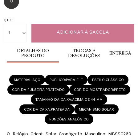
U
QTD.:
DETALHES DO
TROCAS E
ENTREGA
PRODUTO
DEVOLUÇÕES
MATERIAL
AÇO
PÚBLICO
PARA ELE
ESTILO
CLÁSSICO
COR DA PULSEIRA
PRATEADO
COR DO MOSTRADOR
PRETO
TAMANHO DA CAIXA
ACIMA DE 44 MM
COR DA CAIXA
PRATEADA
MECANISMO
SOLAR
FUNÇÕES
ANALÓGICO
O Relógio Orient Solar Cronógrafo Masculino MBSSC260