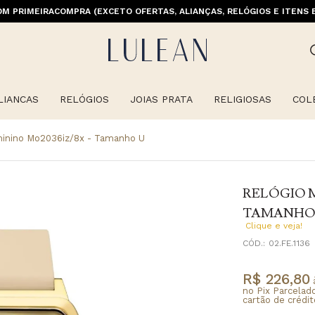
M PRIMEIRACOMPRA (EXCETO OFERTAS, ALIANÇAS, RELÓGIOS E ITENS 
LIANCAS
RELÓGIOS
JOIAS PRATA
RELIGIOSAS
COL
minino Mo2036iz/8x - Tamanho U
RELÓGIO M
TAMANHO
Clique e veja!
CÓD.:
02.FE.1136
R$ 226,80
à
no Pix Parcelad
cartão de crédit