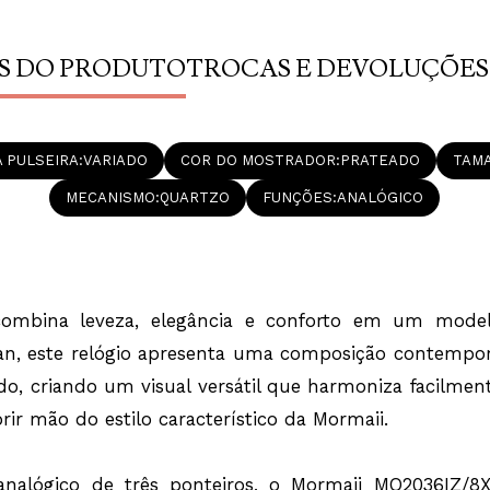
Equipado com mo
Mormaii MO2036I
desempenho par
S DO PRODUTO
TROCAS E DEVOLUÇÕES
mm proporciona 
silicone garante
rotina com prat
das horas, e o v
cotidiano, cont
 PULSEIRA
VARIADO
COR DO MOSTRADOR
PRATEADO
TAMA
Com resistência
contato ocasion
MECANISMO
QUARTZO
FUNÇÕES
ANALÓGICO
tranquilidade n
refinado e a pr
excelente opção
Na Lulean Joia
Certificado de 
Fiscal, garanti
ombina leveza, elegância e conforto em um model
que reúne a qua
e um visual co
ban, este relógio apresenta uma composição contempo
elegância e prat
o, criando um visual versátil que harmoniza facilmen
Relógio Mormai
Garantia, Manua
ir mão do estilo característico da Mormaii.
Analógico, Caix
Prateado, Vdro 
43mmAprox.
lógico de três ponteiros, o Mormaii MO2036IZ/8X of