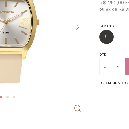
R$ 252,00
ou
8
x
de
R$ 3
TAMANHO
U
QTD.:
DETALHES DO
O Relógio Morma
conforto em um
momentos da rot
composição con
pulseira em sili
que harmoniza f
Seu acabamento 
característico d