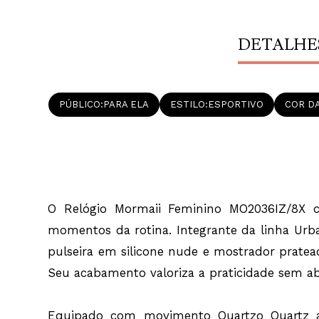
DETALHE
PÚBLICO
PARA ELA
ESTILO
ESPORTIVO
COR DA
O Relógio Mormaii Feminino MO2036IZ/8X c
momentos da rotina. Integrante da linha Ur
pulseira em silicone nude e mostrador pratead
Seu acabamento valoriza a praticidade sem abr
Equipado com movimento Quartzo Quartz ana