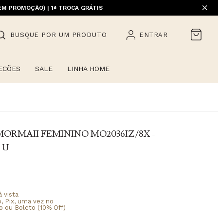
EM PROMOÇÃO) | 1ª TROCA GRÁTIS
BUSQUE POR UM PRODUTO
ENTRAR
ECÕES
SALE
LINHA HOME
ORMAII FEMININO MO2036IZ/8X -
 U
 vista
o, Pix, uma vez no
o ou Boleto (10% Off)