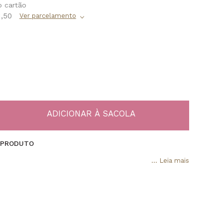
1,50
 PRODUTO
...
Leia mais
ii Feminino MO2036IZ/8X combina leveza, elegância e
 modelo desenvolvido para acompanhar diferentes
ina. Integrante da linha Urban, este relógio apresenta uma
temporânea com caixa em polímero na cor dourada,
cone nude e mostrador prateado, criando um visual versátil
acilmente com produções casuais e ocasiões especiais.
valoriza a praticidade sem abrir mão do estilo
a Mormaii.