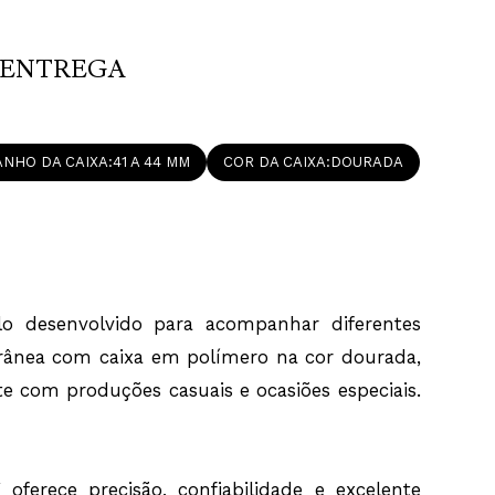
vimento Quartzo Quartz analógico de três ponteiros, o
Z/8X oferece precisão, confiabilidade e excelente
a o uso diário. A caixa com aproximadamente 41 mm x 43
ENTREGA
presença equilibrada no pulso, enquanto a pulseira em
 conforto, flexibilidade e resistência para acompanhar a
icidade. O mostrador prateado favorece uma leitura clara
idro acrílico protege o relógio contra os desgastes do uso
ribuindo para preservar seu acabamento.
NHO DA CAIXA
41 A 44 MM
COR DA CAIXA
DOURADA
 à água de 5 ATM, o modelo suporta respingos, chuva e o
al com água durante as atividades diárias, oferecendo mais
o uso. A combinação entre materiais leves, acabamento
ecisão do movimento Quartzo faz deste relógio uma
 para quem busca um acessório funcional e versátil.
s, o Relógio Mormaii Feminino MO2036IZ/8X acompanha
Garantia, Manual de Instruções, Embalagem Original e Nota
ndo a autenticidade e a procedência do produto. Uma peça
o desenvolvido para acompanhar diferentes
lidade da Mormaii, a confiabilidade do movimento Quartzo
ntemporâneo para complementar diferentes estilos com
rânea com caixa em polímero na cor dourada,
icidade.
te com produções casuais e ocasiões especiais.
i Feminino MO2036IZ/8X. Acompanha Certificado de
l de Instruções, Embalagem Original e Nota Fiscal.
a Polímero Dourada, Pulseira Silicone Nude, Mostrador
Acrílico, Resistência à Água 5ATM, Caixa medindo 41mm x
erece precisão, confiabilidade e excelente