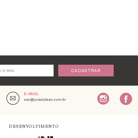
CADASTRAR
U E-MAIL
E-MAIL
,
sac@joiaslulean.com.br
DESENVOLVIMENTO