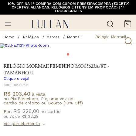
10% OFF NA 1ª COMPRA COM CUPOM PRIMEIRACOMPRA (EXCETO
OFERTAS, ALIANÇAS, RELÓGIOS E ITENS EM PROMOÇÃO) | 1ª
TROCA GRÁTIS
Relógio Mormaii Feminino Mo05623a/8t - Tamanho U
Relógios
Marcas
Mormaii
RELÓGIO MORMAII FEMININO MO05623A/8T -
TAMANHO U
Clique e veja!
CÓD.:
02.FE.1131
R$ 203,40
à vista
no Pix Parcelado, Pix, uma vez no
cartão de crédito ou Boleto (10% Off)
R$ 226,00
Por:
ou
7
x
de
R$ 32,28