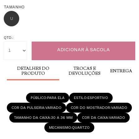
TAMANHO
U
QTD.:
DETALHES DO
TROCAS E
ENTREGA
PRODUTO
DEVOLUÇÕES
PÚBLICO
PARA ELA
ESTILO
ESPORTIVO
COR DA PULSEIRA
VARIADO
COR DO MOSTRADOR
VARIADO
TAMANHO DA CAIXA
30 A 36 MM
COR DA CAIXA
VARIADO
MECANISMO
QUARTZO