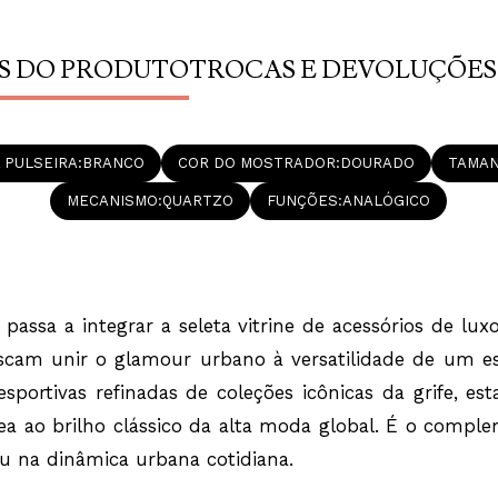
estilo em compr
cotidiana.
A precisão temp
S DO PRODUTO
TROCAS E DEVOLUÇÕES
fundamentamse 
por bateria. Es
contínua para o
durabilidade ao
A caixa circula
acabamento pol
 PULSEIRA
BRANCO
COR DO MOSTRADOR
DOURADO
TAMAN
e marcante de 
que assegura e
MECANISMO
QUARTZO
FUNÇÕES
ANALÓGICO
anatômico muito
O grande ápice 
sua caixa, que r
em estilo pavé 
como delicados 
mostrador dour
assa a integrar a seleta vitrine de acessórios de l
muito refinada à
de um vidro de 
cam unir o glamour urbano à versatilidade de um esti
setor horológico
cotidianos.
sportivas refinadas de coleções icônicas da grife, es
Quebrando o for
 ao brilho clássico da alta moda global. É o complem
equipado com um
gravado em rele
ou na dinâmica urbana cotidiana.
flexibilidade ab
fixandose de fo
simples em aço 