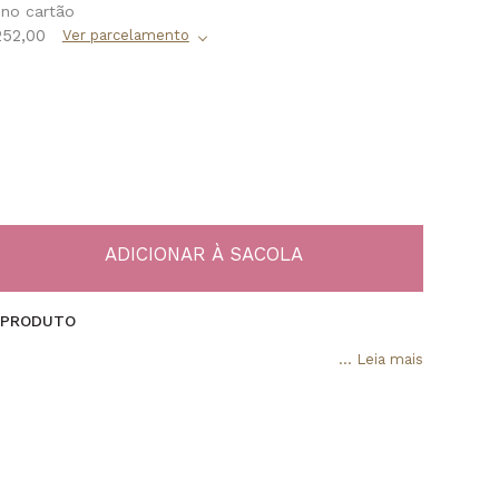
252,00
 PRODUTO
...
Leia mais
el Kors Feminino MK7267/2DN passa a integrar a seleta
sórios de luxo da Lulean Joias, estabelecendose como uma
dinária para mulheres que buscam unir o glamour urbano à
 um estilo de vida ativo. Pertencente à célebre linha Jessa
associada a releituras esportivas refinadas de coleções
e, esta peça destacase no cenário internacional por
apor a robustez contemporânea ao brilho clássico da alta
o complemento ideal para criar uma forte assinatura de