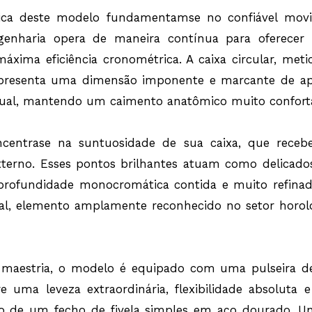
engenharia do r
nica deste modelo fundamentamse no confiável mov
especificação t
equivalentes a 
genharia opera de maneira contínua para oferecer
contra contatos
durante o banho
máxima eficiência cronométrica. A caixa circular, me
corriqueiras.
presenta uma dimensão imponente e marcante de a
Ao optar por est
assegura a auten
isual, mantendo um caimento anatômico muito confortá
Relógios Michae
sendo fornecido
acompanhado de 
oficial do fabri
centrase na suntuosidade de sua caixa, que recebe
perfeita para e
refinamento con
externo. Esses pontos brilhantes atuam como delicado
Relógio Michae
rofundidade monocromática contida e muito refinada 
Garantia, Manua
Analógico, Caixa
al, elemento amplamente reconhecido no setor horológ
Mostrador Dourad
medindo 40mm 
maestria, o modelo é equipado com uma pulseira de 
uma leveza extraordinária, flexibilidade absoluta e 
o de um fecho de fivela simples em aço dourado. Uni