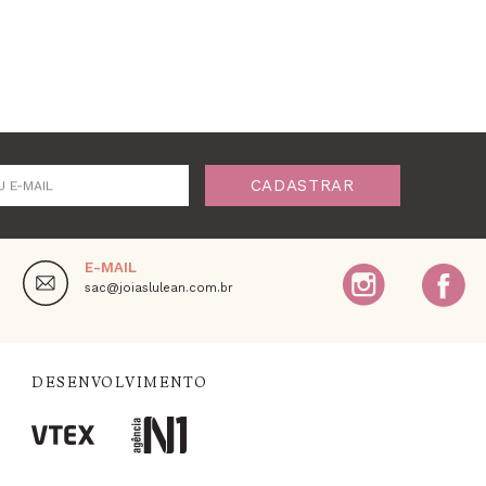
CADASTRAR
U E-MAIL
E-MAIL
,
sac@joiaslulean.com.br
DESENVOLVIMENTO