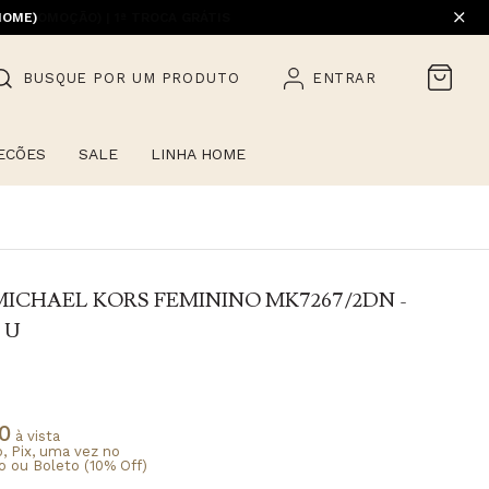
HOME)
BUSQUE POR UM PRODUTO
ENTRAR
ECÕES
SALE
LINHA HOME
ICHAEL KORS FEMININO MK7267/2DN -
 U
0
à vista
o, Pix, uma vez no
o ou Boleto (10% Off)