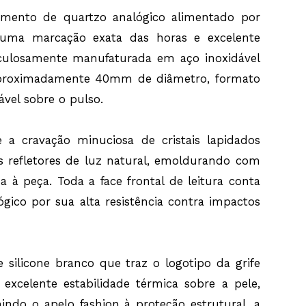
elógio oferece uma resistência à água de 5 ATM,
imento de quartzo analógico alimentado por
écnica perfeitamente adequada para suportar pressões
até 50 metros de profundidade, garantindo segurança
 uma marcação exata das horas e excelente
 moderados com líquidos na rotina diária, como o uso
 ou contatos acidentais com a chuva e lavagens de mãos
ticulosamente manufaturada em aço inoxidável
proximadamente 40mm de diâmetro, formato
e artigo na plataforma oficial da Lulean Joias, a cliente
ticidade e o rigor de um produto oficial da categoria
vel sobre o pulso.
l Kors. O modelo é disponibilizado com o máximo cuidado,
 em sua respectiva embalagem original de fábrica,
manual de instruções detalhado, certificado de garantia
cante e a correspondente nota fiscal eletrônica. É a escolha
 a cravação minuciosa de cristais lapidados
ternizar momentos pontuados por pontualidade absoluta e
sciente.
s refletores de luz natural, emoldurando com
l Kors Feminino MK7267/2DN. Acompanha Certificado de
à peça. Toda a face frontal de leitura conta
l de Instruções, Embalagem Original e Nota Fiscal.
 Aço Inoxidável com Cristais, Pulseira Silicone Branco,
ico por sua alta resistência contra impactos
o, Vidro Cristal Mineral, Resistência à Água 5ATM, Caixa
Aprox.
silicone branco que traz o logotipo da grife
excelente estabilidade térmica sobre a pele,
ndo o apelo fashion à proteção estrutural, a