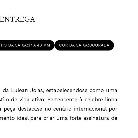
omissos casuais sofisticados ou na dinâmica urbana
oral e a estabilidade mecânica deste modelo
ENTREGA
no confiável movimento de quartzo analógico alimentado
se consagrado mecanismo de engenharia opera de maneira
ferecer uma marcação exata das horas e excelente
 longo dos anos, garantindo máxima eficiência cronométrica.
r, meticulosamente manufaturada em aço inoxidável com
ido em tom dourado, apresenta uma dimensão imponente
HO DA CAIXA
37 A 40 MM
COR DA CAIXA
DOURADA
aproximadamente 40mm de diâmetro, formato oversized
xcelente presença visual, mantendo um caimento
 confortável sobre o pulso.
estético deste exemplar concentrase na suntuosidade de
ecebe a cravação minuciosa de cristais lapidados dispostos
ao longo do bisel externo. Esses pontos brilhantes atuam
refletores de luz natural, emoldurando com perfeição o
ado que confere profundidade monocromática contida e
uxo da Lulean Joias, estabelecendose como uma
 peça. Toda a face frontal de leitura conta com a proteção
cristal mineral, elemento amplamente reconhecido no
lo de vida ativo. Pertencente à célebre linha
 por sua alta resistência contra impactos superficiais
ta peça destacase no cenário internacional por
malismo tradicionalista com maestria, o modelo é
ento ideal para criar uma forte assinatura de
a pulseira de silicone branco que traz o logotipo da grife
vo. Esse componente confere uma leveza extraordinária,
soluta e excelente estabilidade térmica sobre a pele,
rma prática e segura por meio de um fecho de fivela
dourado. Unindo o apelo fashion à proteção estrutural, a