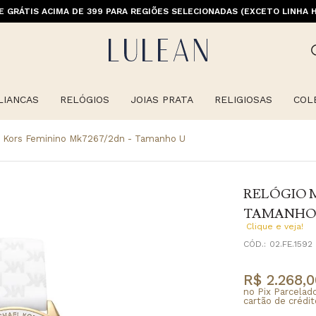
E GRÁTIS ACIMA DE 399 PARA REGIÕES SELECIONADAS (EXCETO LINHA 
LIANCAS
RELÓGIOS
JOIAS PRATA
RELIGIOSAS
COL
l Kors Feminino Mk7267/2dn - Tamanho U
RELÓGIO M
TAMANHO
Clique e veja!
CÓD.:
02.FE.1592
R$ 2.268,0
no Pix Parcelad
cartão de crédit