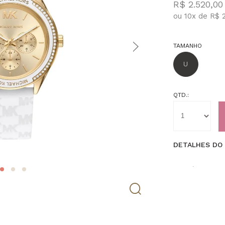
R$ 2.520,00
ou
10
x
de
R$ 
TAMANHO
U
QTD.:
DETALHES DO
O Relógio Micha
vitrine de aces
escolha extraor
versatilidade de
frequentemente 
icônicas da grif
conseguir contr
moda global. É 