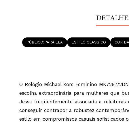
DETALHE
PÚBLICO
PARA ELA
ESTILO
CLÁSSICO
COR DA
O Relógio Michael Kors Feminino MK7267/2DN p
escolha extraordinária para mulheres que bus
Jessa frequentemente associada a releituras e
conseguir contrapor a robustez contemporânea
estilo em compromissos casuais sofisticados 