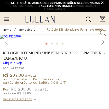
10% OFF NA 1ª COMPRA COM CUPOM PRIMEIRACOMPRA (EXCETO
FRETE GRÁTIS ACIMA DE 399 PARA REGIÕES SELECIONADAS
OFERTAS, ALIANÇAS, RELÓGIOS E ITENS EM PROMOÇÃO) | 1ª
(EXCETO LINHA HOME)
TROCA GRÁTIS
Relógio Kit Mondaine Feminino 99909lpmkde1k1 - Tamanho U
Mondaine 2
RELÓGIO KIT MONDAINE FEMININO 99909LPMKDE1K1 -
TAMANHO U
Clique e veja!
CÓD.:
02.FE.2186
R$ 207,00
à vista
no Pix Parcelado, Pix, uma vez no
cartão de crédito ou Boleto (10% Off)
R$ 230,00
Por:
ou
7
x
de
R$ 32,85