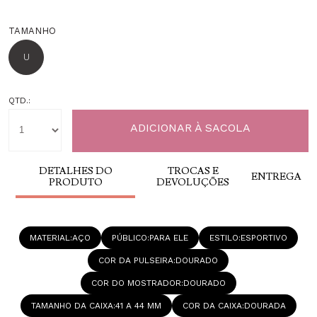
TAMANHO
U
QTD.:
DETALHES DO
TROCAS E
ENTREGA
PRODUTO
DEVOLUÇÕES
MATERIAL
AÇO
PÚBLICO
PARA ELE
ESTILO
ESPORTIVO
COR DA PULSEIRA
DOURADO
COR DO MOSTRADOR
DOURADO
TAMANHO DA CAIXA
41 A 44 MM
COR DA CAIXA
DOURADA