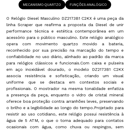
MECANISMO
QUARTZO
FUNÇÕES
ANALÓGICO
O Relógio Diesel Masculino DZ2173B1 C2KX é uma peça da
linha Scraper que reafirma a proposta da Diesel de unir
performance técnica e estética contemporânea em um
acessório para o público masculino. Este relógio analógico
opera com movimento quartzo movido a bateria,
reconhecido por sua precisão na marcação do tempo e
confiabilidade no uso diário, alinhado ao padrão da marca
para relógios clássicos e funcionais.Com caixa e pulseira
em aço inoxidável dourado, o modelo DZ2173B1 C2KX
associa resistência e sofisticação, criando um visual
uniforme que se destaca em contextos sociais e
profissionais. O mostrador na mesma tonalidade enfatiza
a presença da peça, enquanto o vidro de cristal mineral
oferece boa proteção contra arranhões leves, preservando
o brilho e a legibilidade ao longo do tempo.Projetado para
resistir ao uso cotidiano, este relógio possui resistência à
água de 5 ATM, o que o torna adequado para contatos
ocasionais com água, como chuva ou respingos, sem