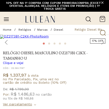
10% OFF NA 1ª COMPRA COM CUPOM PRIMEIRACOMPRA (EXCETO
OFERTAS, ALIANÇAS, RELÓGIOS E ITENS EM PROMOÇÃO) | 1ª
TROCA GRÁTIS
Relógio Diesel Masculino Dz2173b1 C2kx - Tamanho U
Relógios
Marcas
Diesel
17% OFF
RELÓGIO DIESEL MASCULINO DZ2173B1 C2KX -
TAMANHO U
Clique e veja!
CÓD.:
02.MA.1197
R$ 1.337,97
à vista
no Pix Parcelado, Pix, uma vez no
cartão de crédito ou Boleto (10% Off)
De:
R$ 1.799,00
R$ 1.486,63
Por:
ou
10
x
de
R$ 148,66