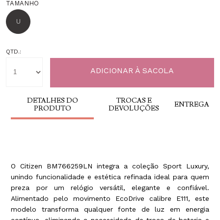
TAMANHO
U
QTD.:
DETALHES DO
TROCAS E
ENTREGA
PRODUTO
DEVOLUÇÕES
O Citizen BM766259LN integra a coleção Sport Luxury,
unindo funcionalidade e estética refinada ideal para quem
preza por um relógio versátil, elegante e confiável.
Alimentado pelo movimento EcoDrive calibre E111, este
modelo transforma qualquer fonte de luz em energia
contínua, eliminando a necessidade de troca de bateria e