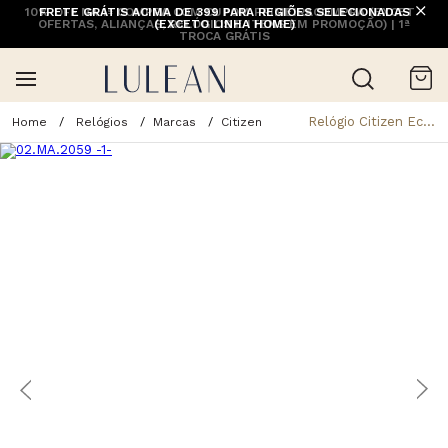
10% OFF NA 1ª COMPRA COM CUPOM PRIMEIRACOMPRA (EXCETO
FRETE GRÁTIS ACIMA DE 399 PARA REGIÕES SELECIONADAS
OFERTAS, ALIANÇAS, RELÓGIOS E ITENS EM PROMOÇÃO) | 1ª
(EXCETO LINHA HOME)
TROCA GRÁTIS
Relógio Citizen Eco-drive Sport Masculino Bm7662-59ln - Tamanho U
Relógios
Marcas
Citizen