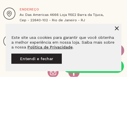
ENDEREÇO
Av. Das Americas 4666 Loja 115E2 Barra da Tijuca,
Cep - 22640-102 - Rio de Janeiro - RJ
E-MAIL
Este site usa cookies para garantir que você obtenha
a melhor experiência em nossa loja. Saiba mais sobre
sac@joiaslulean.com.br
a nossa
Política de Privacidade
.
Entendi e fechar
SIGA A LULEAN NAS REDES
INSTITUCIONAL
AJUDA E SUPORTE