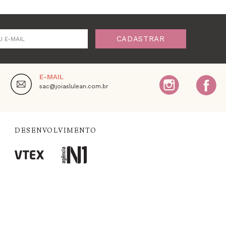
CADASTRAR
U E-MAIL
E-MAIL
,
sac@joiaslulean.com.br
DESENVOLVIMENTO