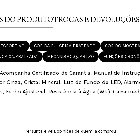
S DO PRODUTO
TROCAS E DEVOLUÇÕES
ESPORTIVO
COR DA PULSEIRA
PRATEADO
COR DO MOSTR
 CAIXA
PRATEADA
MECANISMO
QUARTZO
FUNÇÕES
CRONÔ
companha Certificado de Garantia, Manual de Instruçõ
dor Cinza, Cristal Mineral, Luz de Fundo de LED, Alarm
s, Fecho Ajustável, Resistência à Água (WR), Caixa m
Pergunte e veja opiniões de quem já comprou