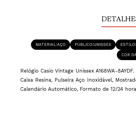
DETALHE
MATERIAL
AÇO
PÚBLICO
UNISSEX
ESTILO
COR DA
Relógio Casio Vintage Unissex A168WA-8AYDF. A
Caixa Resina, Pulseira Aço Inoxidável, Mostra
Calendário Automático, Formato de 12/24 hora