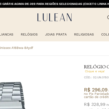
M PRIMEIRACOMPRA (EXCETO OFERTAS, ALIANÇAS, RELÓGIOS E ITENS 
E GRÁTIS ACIMA DE 399 PARA REGIÕES SELECIONADAS (EXCETO LINHA 
LIANCAS
RELÓGIOS
JOIAS PRATA
RELIGIOSAS
COL
 Unissex A168wa-8Aydf
RELÓGIO C
Clique e veja!
CÓD.:
02.UN.0150
R$ 296,09
no Pix Parcelad
cartão de crédit
R$ 328,99