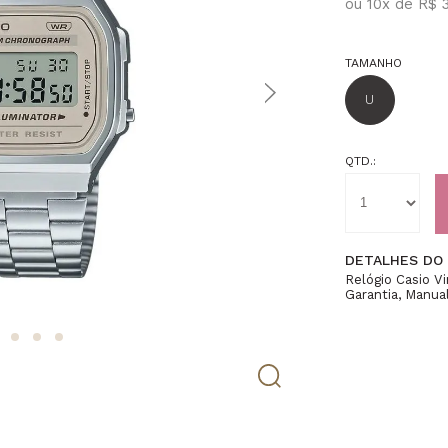
ou
10
x
de
R$ 
TAMANHO
U
QTD.:
DETALHES DO
Relógio Casio V
Garantia, Manual
Caixa Resina, Pu
de Fundo de LED
Calendário Auto
Resistência à Á