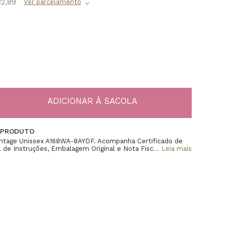
32,89
 PRODUTO
intage Unissex A168WA-8AYDF. Acompanha Certificado de
 de Instruções, Embalagem Original e Nota Fiscal. Digital,
...
Leia mais
lseira Aço Inoxidável, Mostrador Cinza, Cristal Mineral, Luz
, Alarme Diário, Sinalização a cada Hora, Cronômetro,
mático, Formato de 12/24 horas, Fecho Ajustável,
gua (WR), Caixa medindo 38×36mm (Aprox.)