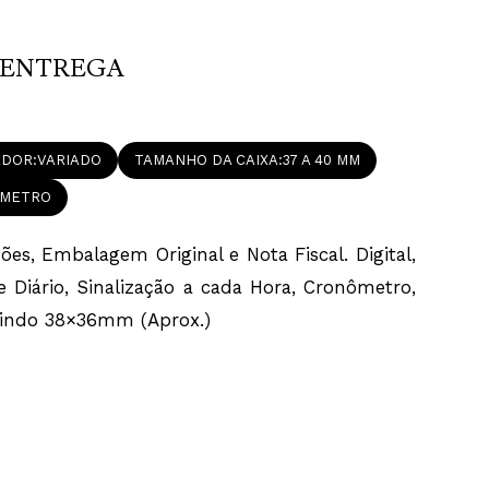
ENTREGA
ADOR
VARIADO
TAMANHO DA CAIXA
37 A 40 MM
METRO
es, Embalagem Original e Nota Fiscal. Digital,
e Diário, Sinalização a cada Hora, Cronômetro,
edindo 38×36mm (Aprox.)