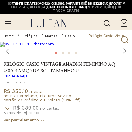
10% OFF NA 1ª COMPRA COM CUPOM PRIMEIRACOMPRA (EXCETO
FRETE GRÁTIS ACIMA DE 399 PARA REGIÕES SELECIONADAS
OFERTAS, ALIANÇAS, RELÓGIOS E ITENS EM PROMOÇÃO) | 1ª
(EXCETO LINHA HOME)
TROCA GRÁTIS
Relógio Casio Vintage Anadigi Feminino Aq-230a-4amqydf-sc - Tamanho U
Relógios
Marcas
Casio
RELÓGIO CASIO VINTAGE ANADIGI FEMININO AQ-
230A-4AMQYDF-SC - TAMANHO U
Clique e veja!
CÓD.:
02.FE.1768
R$ 350,10
à vista
no Pix Parcelado, Pix, uma vez no
cartão de crédito ou Boleto (10% Off)
R$ 389,00
Por:
ou
10
x
de
R$ 38,90