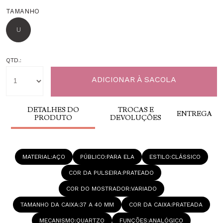
TAMANHO
U
QTD.:
DETALHES DO
TROCAS E
ENTREGA
PRODUTO
DEVOLUÇÕES
MATERIAL
AÇO
PÚBLICO
PARA ELA
ESTILO
CLÁSSICO
COR DA PULSEIRA
PRATEADO
COR DO MOSTRADOR
VARIADO
TAMANHO DA CAIXA
37 A 40 MM
COR DA CAIXA
PRATEADA
MECANISMO
QUARTZO
FUNÇÕES
ANALÓGICO