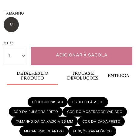
TAMANHO
U
QTD.:
DETALHES DO
TROCAS E
ENTREGA
PRODUTO
DEVOLUÇÕES
PÚBLICO
UNISSEX
ESTILO
CLÁSSICO
COR DA PULSEIRA
PRETO
COR DO MOSTRADOR
VARIADO
TAMANHO DA CAIXA
30 A 36 MM
COR DA CAIXA
PRETO
MECANISMO
QUARTZO
FUNÇÕES
ANALÓGICO