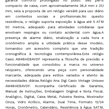
garante conforto prolongado no pulso. Seu perfil
compacto de caixa, com aproximadamente 38,4 mm x 31,1
mm, sela a proposta de um relógio versátil para uso diário
em contextos sociais e profissionais.No quesito
resistência, o relógio suporta exposição à água até 5 ATM
50 metros, adequado para atividades cotidianas que
envolvam respingos ou contato acidental com água.A
presença de alarme diário, sinalização a cada hora e
cronômetro amplia a utilidade prática desse modelo,
tornandoo um acessório completo que une tradição
cronográfica à tecnologia contemporânea.Este relógio
Casio AW48HE8AVDF representa a filosofia de precisão e
funcionalidade que consolidou a marca no universo
relojoeiro, oferecendo uma peça com personalidade
marcante, adequada para estilos variados e atento às
necessidades diárias.Relógio Ana Digi Casio Vintage Unissex
AW48HE8AVDF. Acompanha Certificado de Garantia,
Manual de Instruções, Embalagem Original e Nota Fiscal.
Analógico, Digital, Caixa Metal, Pulseira Resina, Mostrador
Cinza, Vidro Acrílico, Alarme, Dual Time, Formato 12/24
Horas, Cronômetro, Calendário, Resistência à Água 5ATM,