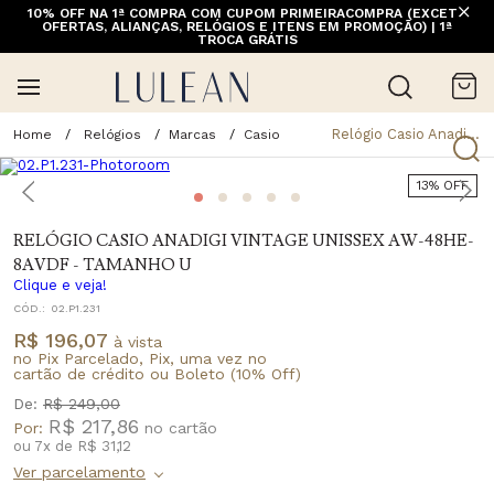
10% OFF NA 1ª COMPRA COM CUPOM PRIMEIRACOMPRA (EXCETO
FRETE GRÁTIS ACIMA DE 399 PARA REGIÕES SELECIONADAS
OFERTAS, ALIANÇAS, RELÓGIOS E ITENS EM PROMOÇÃO) | 1ª
(EXCETO LINHA HOME)
TROCA GRÁTIS
Relógio Casio Anadigi Vintage Unissex Aw-48he-8avdf - Tamanho U
Relógios
Marcas
Casio
13% OFF
RELÓGIO CASIO ANADIGI VINTAGE UNISSEX AW-48HE-
8AVDF - TAMANHO U
Clique e veja!
CÓD.:
02.P1.231
R$ 196,07
à vista
no Pix Parcelado, Pix, uma vez no
cartão de crédito ou Boleto (10% Off)
De:
R$ 249,00
R$ 217,86
Por:
ou
7
x
de
R$ 31,12