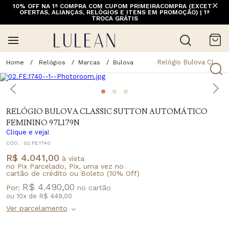
10% OFF NA 1ª COMPRA COM CUPOM PRIMEIRACOMPRA (EXCETO
OFERTAS, ALIANÇAS, RELÓGIOS E ITENS EM PROMOÇÃO) | 1ª
TROCA GRÁTIS
Relógio Bulova Classic Sutton Automático Feminino 97L179n
Relógios
Marcas
Bulova
RELÓGIO BULOVA CLASSIC SUTTON AUTOMÁTICO
FEMININO 97L179N
Clique e veja!
CÓD.:
02.FE.1740
R$ 4.041,00
à vista
no Pix Parcelado, Pix, uma vez no
cartão de crédito ou Boleto (10% Off)
R$ 4.490,00
Por:
ou
10
x
de
R$ 449,00