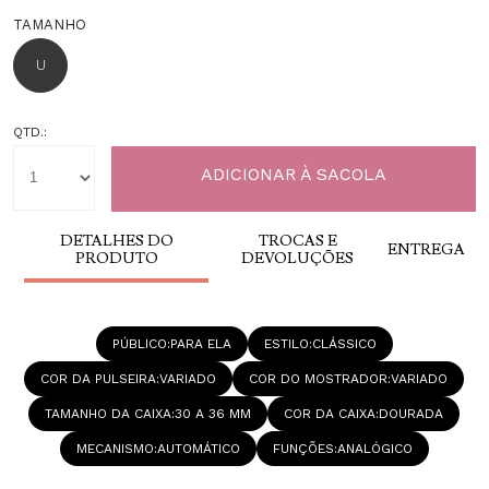
TAMANHO
U
QTD.:
DETALHES DO
TROCAS E
ENTREGA
PRODUTO
DEVOLUÇÕES
PÚBLICO
PARA ELA
ESTILO
CLÁSSICO
COR DA PULSEIRA
VARIADO
COR DO MOSTRADOR
VARIADO
TAMANHO DA CAIXA
30 A 36 MM
COR DA CAIXA
DOURADA
MECANISMO
AUTOMÁTICO
FUNÇÕES
ANALÓGICO