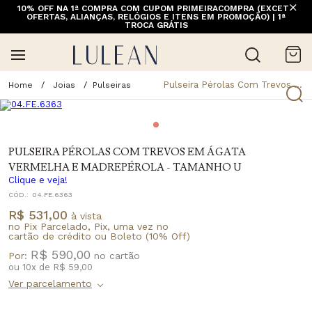
10% OFF NA 1ª COMPRA COM CUPOM PRIMEIRACOMPRA (EXCETO
OFERTAS, ALIANÇAS, RELÓGIOS E ITENS EM PROMOÇÃO) | 1ª
TROCA GRÁTIS
Pulseira Pérolas Com Trevos Em Ágata Vermelha E Madrepérola - Tamanho U
Joias
Pulseiras
PULSEIRA PÉROLAS COM TREVOS EM ÁGATA
VERMELHA E MADREPÉROLA - TAMANHO U
Clique e veja!
CÓD.:
04.FE.6363
R$ 531,00
à vista
no Pix Parcelado, Pix, uma vez no
cartão de crédito ou Boleto (10% Off)
R$ 590,00
Por:
ou
10
x
de
R$ 59,00