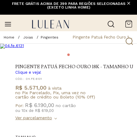
FRETE GRÁTIS ACIMA DE 399 PARA REGIÕES SELECIONADAS
(EXCETO LINHA HOME)
Pingente Patuá Fecho Ouro 18k - Tamanho U
Joias
Pingentes
PINGENTE PATUÁ FECHO OURO 18K - TAMANHO U
Clique e veja!
CÓD.:
04.FE.6131
R$ 5.571,00
à vista
no Pix Parcelado, Pix, uma vez no
cartão de crédito ou Boleto (10% Off)
R$ 6.190,00
Por:
ou
10
x
de
R$ 619,00