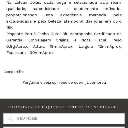
Na Lulean Joias, cada peça é selecionada para reunir
qualidade, autenticidade e acabamento refinado,
proporcionando uma experiência marcada pela
exclusividade e pela beleza atemporal das joias em ouro
18k.
Pingente Patuá Fecho Ouro 18k. Acompanha Certificado de
Garantia, Embalagem Original e Nota Fiscal. Peso
0,8grAprox, Altura 18mmAprox, Largura 12mmAprox,
Espessura 1,90mmAprox.
Compartilhe:
Pergunte e veja opiniões de quem já comprou
CADASTRE-SE E FIQUE POR DENTRO DAS NOVIDADES.
SEU NOME