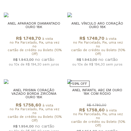
ANEL APARADOR DIAMANTADO
ANEL VÍNCULO ARO CORAÇÃO
OURO 18K
OURO 18K
R$ 1.748,70
R$ 1.748,70
à vista
à vista
no Pix Parcelado, Pix, uma vez
no Pix Parcelado, Pix, uma vez
no
no
cartão de crédito ou Boleto (10%
cartão de crédito ou Boleto (10%
Off)
Off)
R$ 1.943,00
R$ 1.943,00
ou 10x de R$ 194,30
sem juros
ou 10x de R$ 194,30
sem juros
59% OFF
ANEL PRISMA CORAÇÃO
ANEL INFANTIL ABC EM OURO
VAZADO BORDA ZIRCÔNIA
18K COM RÓDIO
OURO 18K
R$ 1.758,60
R$ 4.790,00
à vista
no Pix Parcelado, Pix, uma vez
R$ 1.758,60
à vista
no
no Pix Parcelado, Pix, uma vez
cartão de crédito ou Boleto (10%
no
Off)
cartão de crédito ou Boleto (10%
Off)
R$ 1.954,00