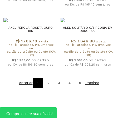
ou 10x de R$ 195,40
sem juros
R$ 1.954,00
ou 10x de R$ 195,40
sem juros
ANEL PÉROLA ROSETA OURO
ANEL SOLITÁRIO C/ZIRCÔNIA EM
18K
OURO 18K.
R$ 1.766,70
R$ 1.846,80
à vista
à vista
no Pix Parcelado, Pix, uma vez
no Pix Parcelado, Pix, uma vez
no
no
cartão de crédito ou Boleto (10%
cartão de crédito ou Boleto (10%
Off)
Off)
R$ 1.963,00
R$ 2.052,00
ou 10x de R$ 196,30
sem juros
ou 10x de R$ 205,20
sem juros
Anterior
1
2
3
4
5
Próximo