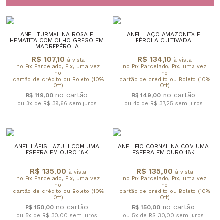
ANEL TURMALINA ROSA E
ANEL LAÇO AMAZONITA E
HEMATITA COM OLHO GREGO EM
PÉROLA CULTIVADA
MADREPÉROLA
R$ 107,10
R$ 134,10
à vista
à vista
no Pix Parcelado, Pix, uma vez
no Pix Parcelado, Pix, uma vez
no
no
cartão de crédito ou Boleto (10%
cartão de crédito ou Boleto (10%
Off)
Off)
R$ 119,00
R$ 149,00
ou 3x de R$ 39,66
sem juros
ou 4x de R$ 37,25
sem juros
ANEL LÁPIS LAZULI COM UMA
ANEL FIO CORNALINA COM UMA
ESFERA EM OURO 18K
ESFERA EM OURO 18K
R$ 135,00
R$ 135,00
à vista
à vista
no Pix Parcelado, Pix, uma vez
no Pix Parcelado, Pix, uma vez
no
no
cartão de crédito ou Boleto (10%
cartão de crédito ou Boleto (10%
Off)
Off)
R$ 150,00
R$ 150,00
ou 5x de R$ 30,00
sem juros
ou 5x de R$ 30,00
sem juros