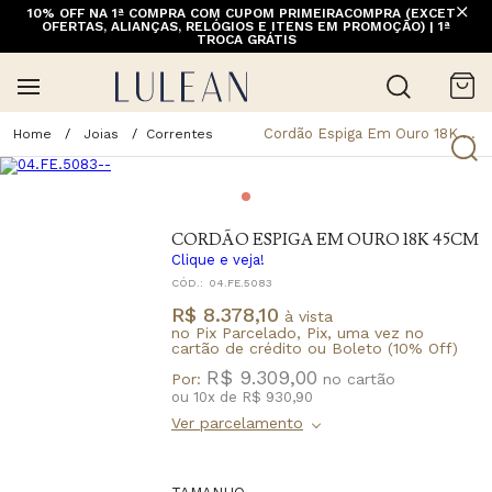
10% OFF NA 1ª COMPRA COM CUPOM PRIMEIRACOMPRA (EXCETO
FRETE GRÁTIS ACIMA DE 399 PARA REGIÕES SELECIONADAS
OFERTAS, ALIANÇAS, RELÓGIOS E ITENS EM PROMOÇÃO) | 1ª
(EXCETO LINHA HOME)
TROCA GRÁTIS
Cordão Espiga Em Ouro 18K 45Cm
Joias
Correntes
CORDÃO ESPIGA EM OURO 18K 45CM
Clique e veja!
CÓD.:
04.FE.5083
R$ 8.378,10
à vista
no Pix Parcelado, Pix, uma vez no
cartão de crédito ou Boleto (10% Off)
R$ 9.309,00
Por:
ou
10
x
de
R$ 930,90