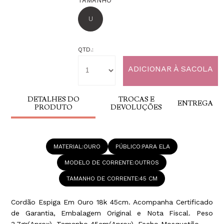
TAMANHO
U
QTD.:
DETALHES DO
TROCAS E
ENTREGA
PRODUTO
DEVOLUÇÕES
MATERIAL
OURO
PÚBLICO
PARA ELA
MODELO DE CORRENTE
OUTROS
TAMANHO DE CORRENTE
45 CM
Cordão Espiga Em Ouro 18k 45cm. Acompanha Certificado
de Garantia, Embalagem Original e Nota Fiscal. Peso
3,7gr(Aprox), Tamanho 45cm(Aprox), Fecho Mosquetão.