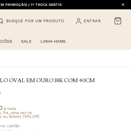
EM PROMOÇÃO) | 1ª TROCA GRÁTIS
HOME)
BUSQUE POR UM PRODUTO
ENTRAR
ECÕES
SALE
LINHA HOME
LO OVAL EM OURO 18K COM 40CM
9
0
à vista
o, Pix, uma vez no
o ou Boleto (10% Off)