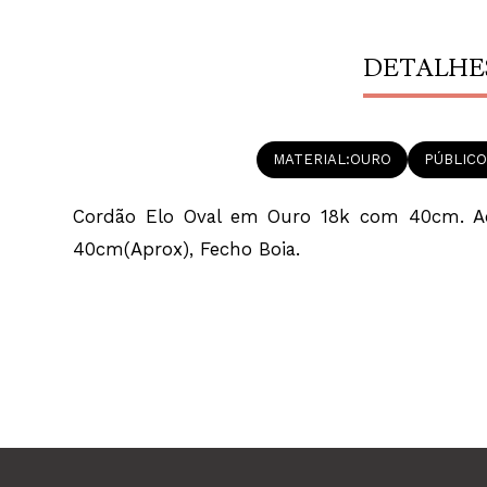
DETALHE
MATERIAL
OURO
PÚBLICO
Cordão Elo Oval em Ouro 18k com 40cm. Aco
40cm(Aprox), Fecho Boia.