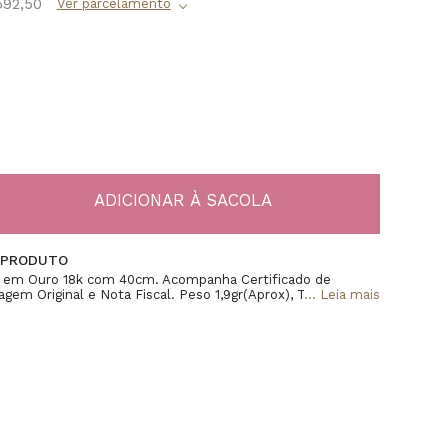
592,50
 PRODUTO
l em Ouro 18k com 40cm. Acompanha Certificado de
agem Original e Nota Fiscal. Peso 1,9gr(Aprox), Tamanho
...
Leia mais
cho Boia.