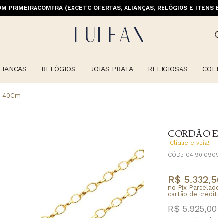
M PRIMEIRACOMPRA (EXCETO OFERTAS, ALIANÇAS, RELÓGIOS E ITENS 
E GRÁTIS ACIMA DE 399 PARA REGIÕES SELECIONADAS (EXCETO LINHA 
LIANCAS
RELÓGIOS
JOIAS PRATA
RELIGIOSAS
COL
m 40Cm
CORDÃO E
Clique e veja!
CÓD.:
04.90.090
R$ 5.332,5
no Pix Parcelad
cartão de crédit
R$ 5.925,00