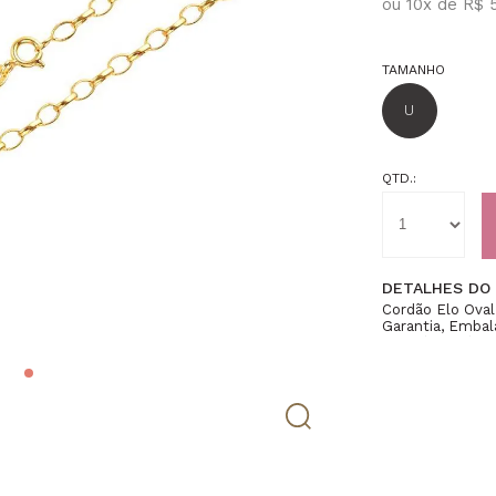
ou
10
x
de
R$ 
TAMANHO
U
QTD.:
DETALHES DO
Cordão Elo Ova
Garantia, Embal
40cm(Aprox), Fe