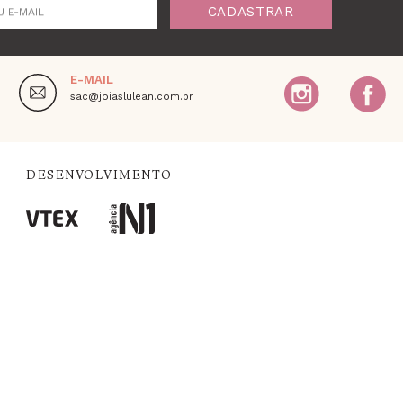
CADASTRAR
U E-MAIL
E-MAIL
,
sac@joiaslulean.com.br
DESENVOLVIMENTO