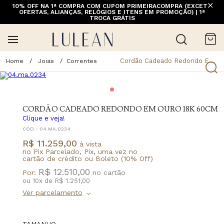
10% OFF NA 1ª COMPRA COM CUPOM PRIMEIRACOMPRA (EXCETO
OFERTAS, ALIANÇAS, RELÓGIOS E ITENS EM PROMOÇÃO) | 1ª
TROCA GRÁTIS
Cordão Cadeado Redondo Em Ouro 18K 60Cm
Joias
Correntes
CORDÃO CADEADO REDONDO EM OURO 18K 60CM
Clique e veja!
CÓD.:
04.MA.0234
R$ 11.259,00
à vista
no Pix Parcelado, Pix, uma vez no
cartão de crédito ou Boleto (10% Off)
R$ 12.510,00
Por:
ou
10
x
de
R$ 1.251,00