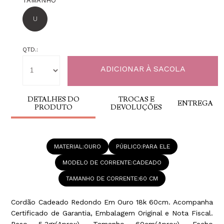
TAMANHO
U
QTD.:
DETALHES DO
TROCAS E
ENTREGA
PRODUTO
DEVOLUÇÕES
MATERIAL
OURO
PÚBLICO
PARA ELE
MODELO DE CORRENTE
CADEADO
TAMANHO DE CORRENTE
60 CM
Cordão Cadeado Redondo Em Ouro 18k 60cm. Acompanha
Certificado de Garantia, Embalagem Original e Nota Fiscal.
Peso 5,3gr(Aprox), Tamanho 60cm(Aprox), Fecho