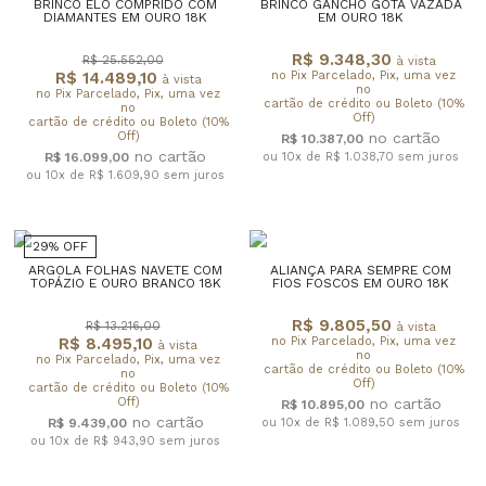
BRINCO ELO COMPRIDO COM
BRINCO GANCHO GOTA VAZADA
DIAMANTES EM OURO 18K
EM OURO 18K
R$ 9.348,30
R$ 25.552,00
à vista
R$ 14.489,10
no Pix Parcelado, Pix, uma vez
à vista
no
no Pix Parcelado, Pix, uma vez
cartão de crédito ou Boleto (10%
no
Off)
cartão de crédito ou Boleto (10%
Off)
R$ 10.387,00
R$ 16.099,00
ou 10x de R$ 1.038,70
sem juros
ou 10x de R$ 1.609,90
sem juros
29% OFF
ARGOLA FOLHAS NAVETE COM
ALIANÇA PARA SEMPRE COM
TOPÁZIO E OURO BRANCO 18K
FIOS FOSCOS EM OURO 18K
R$ 9.805,50
R$ 13.216,00
à vista
R$ 8.495,10
no Pix Parcelado, Pix, uma vez
à vista
no
no Pix Parcelado, Pix, uma vez
cartão de crédito ou Boleto (10%
no
Off)
cartão de crédito ou Boleto (10%
Off)
R$ 10.895,00
R$ 9.439,00
ou 10x de R$ 1.089,50
sem juros
ou 10x de R$ 943,90
sem juros