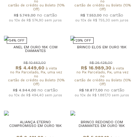
no
no
cartão de crédito ou Boleto (10%
cartão de crédito ou Boleto (10%
Off)
Off)
R$ 5.749,00
R$ 7.553,00
ou 10x de R$ 574,90
sem juros
ou 10x de R$ 755,30
sem juros
54% OFF
29% OFF
ANEL EM OURO 18K COM
BRINCO ELOS EM OURO 18K
DIAMANTES
R$ 10.663,00
R$ 26.428,00
R$ 4.449,60
R$ 16.989,30
à vista
à vista
no Pix Parcelado, Pix, uma vez
no Pix Parcelado, Pix, uma vez
no
no
cartão de crédito ou Boleto (10%
cartão de crédito ou Boleto (10%
Off)
Off)
R$ 4.944,00
R$ 18.877,00
ou 10x de R$ 494,40
sem juros
ou 10x de R$ 1.887,70
sem juros
ALIANÇA ETERNO
BRINCO REDONDO COM
COMPROMISSO EM OURO 18K
DIAMANTES EM OURO 18K