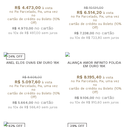
R$ 4.473,00
R$ 10.134,00
à vista
no Pix Parcelado, Pix, uma vez
R$ 6.514,20
à vista
no
no Pix Parcelado, Pix, uma vez
cartão de crédito ou Boleto (10%
no
Off)
cartão de crédito ou Boleto (10%
Off)
R$ 4.970,00
ou 10x de R$ 497,00
sem juros
R$ 7.238,00
ou 10x de R$ 723,80
sem juros
34% OFF
ANEL ELOS OVAIS EM OURO 18K
ALIANÇA AMOR INFINITO POLIDA
EM OURO 18K
R$ 8.195,40
R$ 8.608,00
à vista
R$ 5.097,60
no Pix Parcelado, Pix, uma vez
à vista
no
no Pix Parcelado, Pix, uma vez
cartão de crédito ou Boleto (10%
no
Off)
cartão de crédito ou Boleto (10%
Off)
R$ 9.106,00
R$ 5.664,00
ou 10x de R$ 910,60
sem juros
ou 10x de R$ 566,40
sem juros
42% OFF
29% OFF