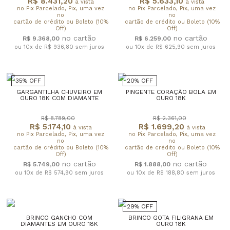
R$ 8.431,20
R$ 5.633,10
à vista
à vista
no Pix Parcelado, Pix, uma vez
no Pix Parcelado, Pix, uma vez
no
no
cartão de crédito ou Boleto (10%
cartão de crédito ou Boleto (10%
Off)
Off)
R$ 9.368,00
R$ 6.259,00
ou 10x de R$ 936,80
sem juros
ou 10x de R$ 625,90
sem juros
35% OFF
20% OFF
GARGANTILHA CHUVEIRO EM
PINGENTE CORAÇÃO BOLA EM
OURO 18K COM DIAMANTE
OURO 18K
R$ 8.789,00
R$ 2.361,00
R$ 5.174,10
R$ 1.699,20
à vista
à vista
no Pix Parcelado, Pix, uma vez
no Pix Parcelado, Pix, uma vez
no
no
cartão de crédito ou Boleto (10%
cartão de crédito ou Boleto (10%
Off)
Off)
R$ 5.749,00
R$ 1.888,00
ou 10x de R$ 574,90
sem juros
ou 10x de R$ 188,80
sem juros
29% OFF
BRINCO GANCHO COM
BRINCO GOTA FILIGRANA EM
DIAMANTES EM OURO 18K
OURO 18K