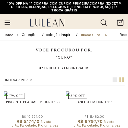
10% OFF NA 1ª COMPRA COM CUPOM PRIMEIRACOMPRA (EXCETO
OFERTAS, ALIANÇAS, RELÓGIOS E ITENS EM PROMOÇÃO) | 1ª
TROCA GRÁTIS
Coleções
coleção inspira
Resu
Busca: Ouro
X
VOCÊ PROCUROU POR:
"OURO"
37
PRODUTOS ENCONTRADOS
ORDENAR POR
47% OFF
34% OFF
PINGENTE PLACAS EM OURO 18K
ANEL X EM OURO 18K
R$ 10.924,00
R$ 11.482,00
R$ 5.174,10
R$ 6.797,70
à vista
à vista
no Pix Parcelado, Pix, uma vez
no Pix Parcelado, Pix, uma vez