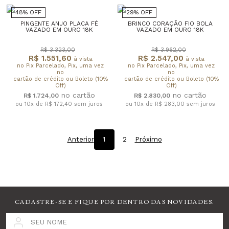
48% OFF
29% OFF
PINGENTE ANJO PLACA FÉ
BRINCO CORAÇÃO FIO BOLA
VAZADO EM OURO 18K
VAZADO EM OURO 18K
R$ 3.323,00
R$ 3.962,00
R$ 1.551,60
R$ 2.547,00
à vista
à vista
no Pix Parcelado, Pix, uma vez
no Pix Parcelado, Pix, uma vez
no
no
cartão de crédito ou Boleto (10%
cartão de crédito ou Boleto (10%
Off)
Off)
R$ 1.724,00
R$ 2.830,00
ou 10x de R$ 172,40
sem juros
ou 10x de R$ 283,00
sem juros
Anterior
1
2
Próximo
CADASTRE-SE E FIQUE POR DENTRO DAS NOVIDADES.
SEU NOME