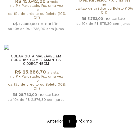
R$ 15.642,00
no Pix Parcelado, Pix, uma vez
à vista
no
no Pix Parcelado, Pix, uma vez
cartão de crédito ou Boleto (10%
no
Off)
cartão de crédito ou Boleto (10%
Off)
R$ 5.753,00
R$ 17.380,00
ou 10x de R$ 575,30
sem juros
ou 10x de R$ 1.738,00
sem juros
COLAR GOTA MALEÁVEL EM
OURO 18K COM DIAMANTES
0,025CT 45CM
R$ 25.886,70
à vista
no Pix Parcelado, Pix, uma vez
no
cartão de crédito ou Boleto (10%
Off)
R$ 28.763,00
ou 10x de R$ 2.876,30
sem juros
Anterior
1
Próximo