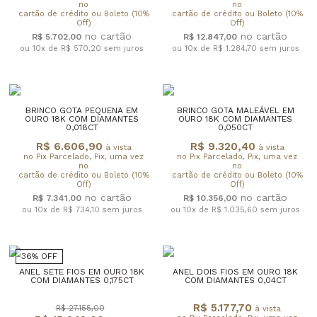
no
no
cartão de crédito ou Boleto (10%
cartão de crédito ou Boleto (10%
Off)
Off)
R$ 5.702,00
R$ 12.847,00
ou 10x de R$ 570,20
sem juros
ou 10x de R$ 1.284,70
sem juros
BRINCO GOTA PEQUENA EM
BRINCO GOTA MALEÁVEL EM
OURO 18K COM DIAMANTES
OURO 18K COM DIAMANTES
0,018CT
0,050CT
R$ 6.606,90
R$ 9.320,40
à vista
à vista
no Pix Parcelado, Pix, uma vez
no Pix Parcelado, Pix, uma vez
no
no
cartão de crédito ou Boleto (10%
cartão de crédito ou Boleto (10%
Off)
Off)
R$ 7.341,00
R$ 10.356,00
ou 10x de R$ 734,10
sem juros
ou 10x de R$ 1.035,60
sem juros
36% OFF
ANEL SETE FIOS EM OURO 18K
ANEL DOIS FIOS EM OURO 18K
COM DIAMANTES 0,175CT
COM DIAMANTES 0,04CT
R$ 5.177,70
R$ 27.155,00
à vista