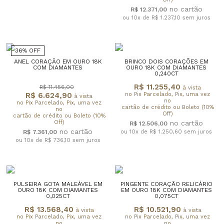
R$ 12.371,00
ou 10x de R$ 1.237,10
sem juros
36% OFF
ANEL CORAÇÃO EM OURO 18K
BRINCO DOIS CORAÇÕES EM
COM DIAMANTES
OURO 18K COM DIAMANTES
0,240CT
R$ 11.255,40
R$ 11.456,00
à vista
R$ 6.624,90
no Pix Parcelado, Pix, uma vez
à vista
no
no Pix Parcelado, Pix, uma vez
cartão de crédito ou Boleto (10%
no
Off)
cartão de crédito ou Boleto (10%
Off)
R$ 12.506,00
R$ 7.361,00
ou 10x de R$ 1.250,60
sem juros
ou 10x de R$ 736,10
sem juros
PULSEIRA GOTA MALEÁVEL EM
PINGENTE CORAÇÃO RELICÁRIO
OURO 18K COM DIAMANTES
EM OURO 18K COM DIAMANTES
0,025CT
0,075CT
R$ 13.568,40
R$ 10.521,90
à vista
à vista
no Pix Parcelado, Pix, uma vez
no Pix Parcelado, Pix, uma vez
no
no