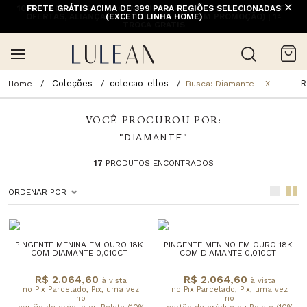
10% OFF NA 1ª COMPRA COM CUPOM PRIMEIRACOMPRA (EXCETO
FRETE GRÁTIS ACIMA DE 399 PARA REGIÕES SELECIONADAS
OFERTAS, ALIANÇAS, RELÓGIOS E ITENS EM PROMOÇÃO) | 1ª
(EXCETO LINHA HOME)
TROCA GRÁTIS
Coleções
colecao-ellos
R
Busca: Diamante
X
VOCÊ PROCUROU POR:
"DIAMANTE"
17
PRODUTOS ENCONTRADOS
ORDENAR POR
PINGENTE MENINA EM OURO 18K
PINGENTE MENINO EM OURO 18K
COM DIAMANTE 0,010CT
COM DIAMANTE 0,010CT
R$ 2.064,60
R$ 2.064,60
à vista
à vista
no Pix Parcelado, Pix, uma vez
no Pix Parcelado, Pix, uma vez
no
no