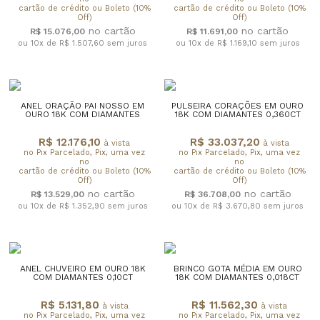
cartão de crédito ou Boleto (10%
cartão de crédito ou Boleto (10%
Off)
Off)
R$ 15.076,00
R$ 11.691,00
ou 10x de R$ 1.507,60
sem juros
ou 10x de R$ 1.169,10
sem juros
ANEL ORAÇÃO PAI NOSSO EM
PULSEIRA CORAÇÕES EM OURO
OURO 18K COM DIAMANTES
18K COM DIAMANTES 0,360CT
R$ 12.176,10
R$ 33.037,20
à vista
à vista
no Pix Parcelado, Pix, uma vez
no Pix Parcelado, Pix, uma vez
no
no
cartão de crédito ou Boleto (10%
cartão de crédito ou Boleto (10%
Off)
Off)
R$ 13.529,00
R$ 36.708,00
ou 10x de R$ 1.352,90
sem juros
ou 10x de R$ 3.670,80
sem juros
ANEL CHUVEIRO EM OURO 18K
BRINCO GOTA MÉDIA EM OURO
COM DIAMANTES 0,10CT
18K COM DIAMANTES 0,018CT
R$ 5.131,80
R$ 11.562,30
à vista
à vista
no Pix Parcelado, Pix, uma vez
no Pix Parcelado, Pix, uma vez