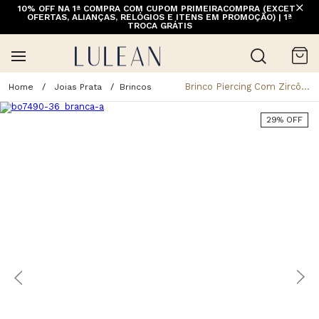
10% OFF NA 1ª COMPRA COM CUPOM PRIMEIRACOMPRA (EXCETO
OFERTAS, ALIANÇAS, RELÓGIOS E ITENS EM PROMOÇÃO) | 1ª
TROCA GRÁTIS
Brinco Piercing Com Zircônias Quadrada Em Prata 925 E Ródio
Joias Prata
Brincos
29% OFF