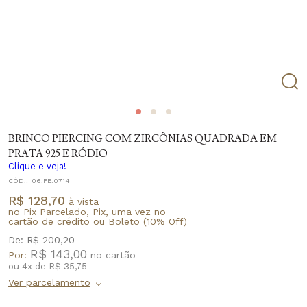
BRINCO PIERCING COM ZIRCÔNIAS QUADRADA EM
PRATA 925 E RÓDIO
Clique e veja!
CÓD.:
06.FE.0714
R$ 128,70
à vista
no Pix Parcelado, Pix, uma vez no
cartão de crédito ou Boleto (10% Off)
De:
R$ 200,20
R$ 143,00
Por:
ou
4
x
de
R$ 35,75