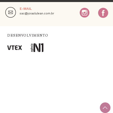
E-MAIL
,
sac@joiaslulean.com.br
DESENVOLVIMENTO