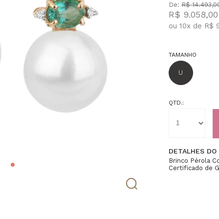
De:
R$ 14.493,0
R$ 9.058,00
ou
10
x
de
R$ 
TAMANHO
U
QTD.:
DETALHES DO
Brinco Pérola 
Certificado de G
Altura 13mmApr
9mmAprox, 8 Di