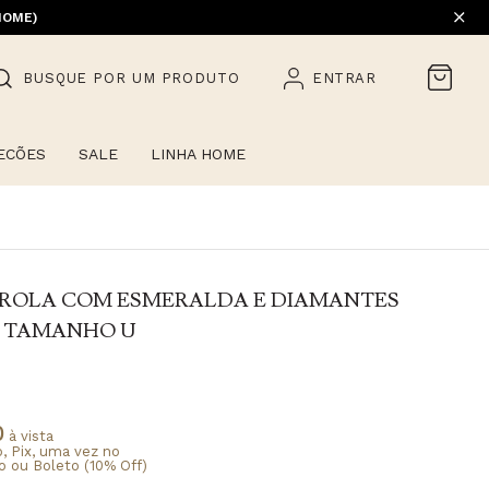
HOME)
BUSQUE POR UM PRODUTO
ENTRAR
ECÕES
SALE
LINHA HOME
ÉROLA COM ESMERALDA E DIAMANTES
- TAMANHO U
0
à vista
o, Pix, uma vez no
o ou Boleto (10% Off)