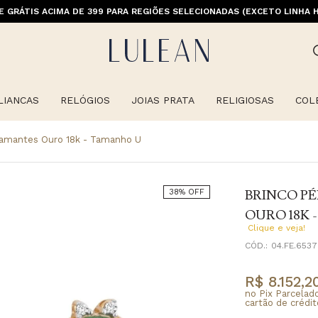
E GRÁTIS ACIMA DE 399 PARA REGIÕES SELECIONADAS (EXCETO LINHA 
LIANCAS
RELÓGIOS
JOIAS PRATA
RELIGIOSAS
COL
iamantes Ouro 18k - Tamanho U
BRINCO P
38% OFF
OURO 18K 
Clique e veja!
CÓD.:
04.FE.6537
R$ 8.152,2
no Pix Parcelad
cartão de crédit