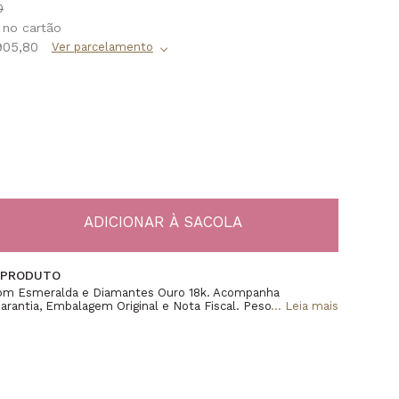
0
905,80
 PRODUTO
Com Esmeralda e Diamantes Ouro 18k. Acompanha
arantia, Embalagem Original e Nota Fiscal. Peso 3,7grAprox,
...
Leia mais
ox, Tarraxa Chupeta, 2 Esmeraldas 5x4mmAprox, 2 Pérolas
amantes 0,005ct Com Total De 0,032ct.