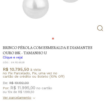
BRINCO PÉROLA COM ESMERALDA E DIAMANTES
OURO 18K - TAMANHO U
Clique e veja!
CÓD.:
04.FE.6528
R$ 10.795,50
à vista
no Pix Parcelado, Pix, uma vez no
cartão de crédito ou Boleto (10% Off)
De:
R$ 19.192,00
R$ 11.995,00
Por:
ou
10
x
de
R$ 1.199,50