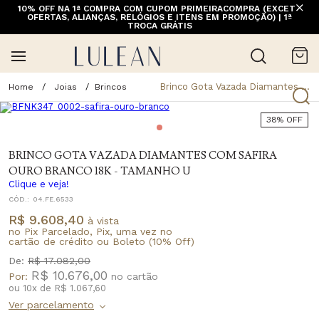
10% OFF NA 1ª COMPRA COM CUPOM PRIMEIRACOMPRA (EXCETO
OFERTAS, ALIANÇAS, RELÓGIOS E ITENS EM PROMOÇÃO) | 1ª
TROCA GRÁTIS
Brinco Gota Vazada Diamantes Com Safira Ouro Branco 18k - Tamanho U
Joias
Brincos
38% OFF
BRINCO GOTA VAZADA DIAMANTES COM SAFIRA
OURO BRANCO 18K - TAMANHO U
Clique e veja!
CÓD.:
04.FE.6533
R$ 9.608,40
à vista
no Pix Parcelado, Pix, uma vez no
cartão de crédito ou Boleto (10% Off)
De:
R$ 17.082,00
R$ 10.676,00
Por:
ou
10
x
de
R$ 1.067,60