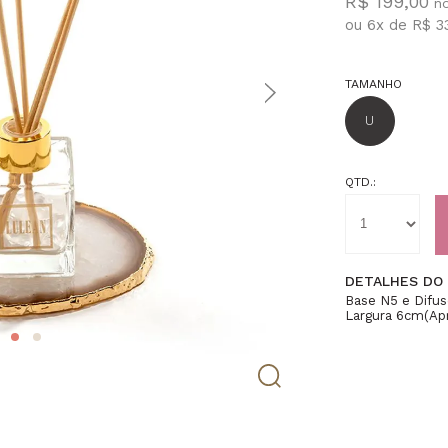
R$ 199,00
ou
6
x
de
R$ 33
TAMANHO
U
QTD.:
DETALHES DO
Base N5 e Difuso
Largura 6cm(Ap
Aproximadament
Espessura. A Lu
coleção de obje
gemas naturais 
vibrações posit
incomparáveis p
com a Linha Hom
da natureza, ca