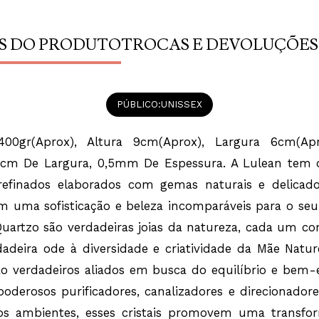
Seus formatos e
criatividade da
energias e vibra
busca do equilíb
S DO PRODUTO
TROCAS E DEVOLUÇÕES
ampliar e purifi
canalizadores e 
purificações en
promovem uma t
negativas e atra
única e especial
PÚBLICO
UNISSEX
cada pedra. Tai
arte in natura.
Ao levar uma pe
400gr(Aprox), Altura 9cm(Aprox), Largura 6cm(Ap
a sensação de t
adicionando um 
m De Largura, 0,5mm De Espessura. A Lulean tem o
micro-ondas e m
macia.
e refinados elaborados com gemas naturais e delica
am uma sofisticação e beleza incomparáveis para o seu
uartzo são verdadeiras joias da natureza, cada um com
adeira ode à diversidade e criatividade da Mãe Nat
são verdadeiros aliados em busca do equilíbrio e bem-es
oderosos purificadores, canalizadores e direcionadores
nos ambientes, esses cristais promovem uma transfor