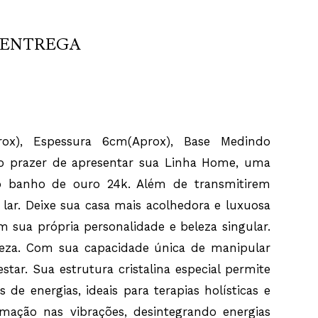
 cores variadas são uma verdadeira ode à diversidade e
 Mãe Natureza. Com sua capacidade única de manipular
ções, os Cristais de Quartzo são verdadeiros aliados em
rio e bem-estar. Sua estrutura cristalina especial permite
ENTREGA
car as energias, tornando-os poderosos purificadores,
direcionadores de energias, ideais para terapias holísticas e
ergéticas. Quando deixados nos ambientes, esses cristais
ransformação nas vibrações, desintegrando energias
indo energias positivas e forças vitais. Cada pedra natural é
, por isso os tamanhos, cores e fissuras são diferentes em
s variações são o que as tornam uma verdadeira obra de
ça da Linha Home para a sua casa, você pode experimentar
rox), Espessura 6cm(Aprox), Base Medindo
er um pedaço da natureza em sua forma mais pura,
design único e elegância à sua decoração. Não usar em
 prazer de apresentar sua Linha Home, uma
áquina de lavar louça. Lavar com sabão neutro e esponja
do banho de ouro 24k. Além de transmitirem
 lar. Deixe sua casa mais acolhedora e luxuosa
 sua própria personalidade e beleza singular.
ureza. Com sua capacidade única de manipular
tar. Sua estrutura cristalina especial permite
 de energias, ideais para terapias holísticas e
mação nas vibrações, desintegrando energias