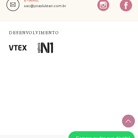
E-MAIL
,
sac@joiaslulean.com.br
DESENVOLVIMENTO