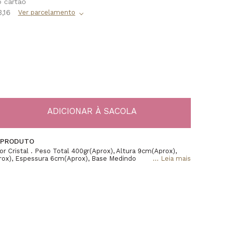
,16
 PRODUTO
r Cristal . Peso Total 400gr(Aprox), Altura 9cm(Aprox),
rox), Espessura 6cm(Aprox), Base Medindo
...
Leia mais
e 14cm De Comprimento, 12cm De Largura, 0,5mm De
lean tem o prazer de apresentar sua Linha Home, uma
tos decorativos elegantes e refinados elaborados com
e delicado banho de ouro 24k. Além de transmitirem
ivas, esses objetos proporcionam uma sofisticação e beleza
ara o seu lar. Deixe sua casa mais acolhedora e luxuosa
e da Lulean. Os cristais de Quartzo são verdadeiras joias
da um com sua própria personalidade e beleza singular.