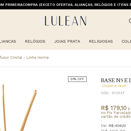
M PRIMEIRACOMPRA (EXCETO OFERTAS, ALIANÇAS, RELÓGIOS E ITENS 
LIANCAS
RELÓGIOS
JOIAS PRATA
RELIGIOSAS
COL
fusor Cristal - Linha Home
BASE N5 E
51% OFF
Clique e veja!
CÓD.:
01.01.17
R$ 179,10
à 
no Pix Parcelad
cartão de crédit
De:
R$ 406,12