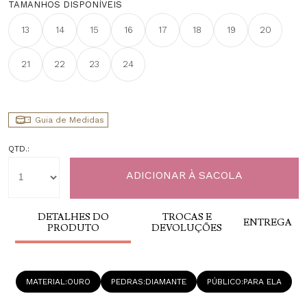
TAMANHOS DISPONÍVEIS
13
14
15
16
17
18
19
20
21
22
23
24
Guia de Medidas
QTD.:
DETALHES DO
TROCAS E
ENTREGA
PRODUTO
DEVOLUÇÕES
MATERIAL
OURO
PEDRAS
DIAMANTE
PÚBLICO
PARA ELA