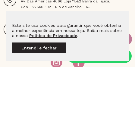
Av. Das Americas 4666 Loja 115E2 Barra da Tijuca,
Cep - 22640-102 - Rio de Janeiro - RJ
E-MAIL
Este site usa cookies para garantir que você obtenha
a melhor experiência em nossa loja. Saiba mais sobre
sac@joiaslulean.com.br
a nossa
Política de Privacidade
.
Entendi e fechar
SIGA A LULEAN NAS REDES
INSTITUCIONAL
AJUDA E SUPORTE
PAGAMENTO