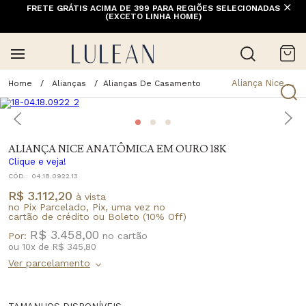
FRETE GRÁTIS ACIMA DE 399 PARA REGIÕES SELECIONADAS
(EXCETO LINHA HOME)
Aliança Nice Anatômica Em Ouro 18K
Alianças
Alianças De Casamento
ALIANÇA NICE ANATÔMICA EM OURO 18K
Clique e veja!
CÓD.:
04.18.0922.13
R$ 3.112,20
à vista
no Pix Parcelado, Pix, uma vez no
cartão de crédito ou Boleto (10% Off)
R$ 3.458,00
Por:
ou
10
x
de
R$ 345,80