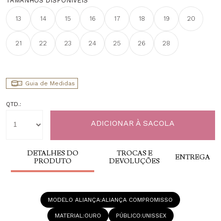
TAMANHOS DISPONÍVEIS
13
14
15
16
17
18
19
20
21
22
23
24
25
26
28
Guia de Medidas
QTD.:
DETALHES DO
TROCAS E
ENTREGA
PRODUTO
DEVOLUÇÕES
MODELO ALIANÇA
ALIANÇA COMPROMISSO
MATERIAL
OURO
PÚBLICO
UNISSEX