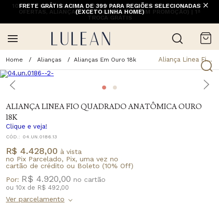
10% OFF NA 1ª COMPRA COM CUPOM PRIMEIRACOMPRA (EXCETO
FRETE GRÁTIS ACIMA DE 399 PARA REGIÕES SELECIONADAS
OFERTAS, ALIANÇAS, RELÓGIOS E ITENS EM PROMOÇÃO) | 1ª
(EXCETO LINHA HOME)
TROCA GRÁTIS
Aliança Linea Fio Quadrado Anatômica Ouro 18k
Alianças
Alianças Em Ouro 18k
ALIANÇA LINEA FIO QUADRADO ANATÔMICA OURO
18K
Clique e veja!
CÓD.:
04.UN.0186.13
R$ 4.428,00
à vista
no Pix Parcelado, Pix, uma vez no
cartão de crédito ou Boleto (10% Off)
R$ 4.920,00
Por:
ou
10
x
de
R$ 492,00