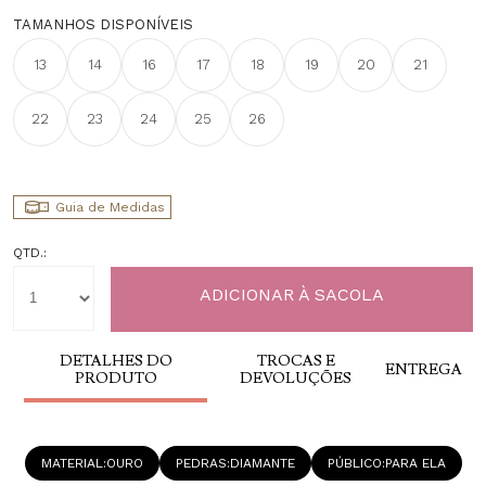
TAMANHOS DISPONÍVEIS
13
14
16
17
18
19
20
21
22
23
24
25
26
Guia de Medidas
QTD.:
DETALHES DO
TROCAS E
ENTREGA
PRODUTO
DEVOLUÇÕES
MATERIAL
OURO
PEDRAS
DIAMANTE
PÚBLICO
PARA ELA