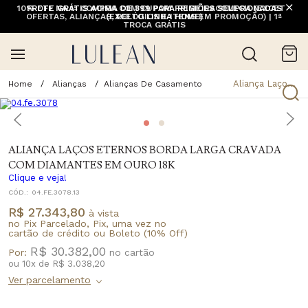
10% OFF NA 1ª COMPRA COM CUPOM PRIMEIRACOMPRA (EXCETO
FRETE GRÁTIS ACIMA DE 399 PARA REGIÕES SELECIONADAS
OFERTAS, ALIANÇAS, RELÓGIOS E ITENS EM PROMOÇÃO) | 1ª
(EXCETO LINHA HOME)
TROCA GRÁTIS
Aliança Laços Eternos Borda Larga Cravada Com Diamantes Em Ouro 18K
Alianças
Alianças De Casamento
ALIANÇA LAÇOS ETERNOS BORDA LARGA CRAVADA
COM DIAMANTES EM OURO 18K
Clique e veja!
CÓD.:
04.FE.3078.13
R$ 27.343,80
à vista
no Pix Parcelado, Pix, uma vez no
cartão de crédito ou Boleto (10% Off)
R$ 30.382,00
Por:
ou
10
x
de
R$ 3.038,20