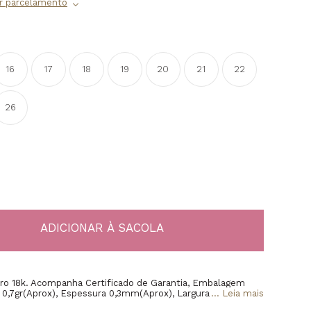
16
17
18
19
20
21
22
26
uro 18k. Acompanha Certificado de Garantia, Embalagem
o 0,7gr(Aprox), Espessura 0,3mm(Aprox), Largura
...
Leia mais
rmado referente a uma unidade da aliança."