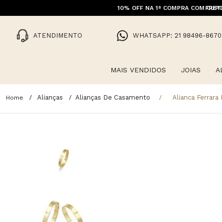
10% OFF NA 1ª COMPRA COM CUPO
FRET
ATENDIMENTO
WHATSAPP: 21 98496-8670
MAIS VENDIDOS
JOIAS
A
Alianças
Alianças De Casamento
Alianca Ferrar