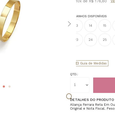
ou
10
x
de
R$ 176,60
TAMANHOS DISPONÍVEIS
13
14
15
23
24
25
Guia de Medidas
QTD.:
DETALHES DO PRODUTO
Aliança Ferrara Reta Em O
Original e Nota Fiscal. Pes
2,9mm(Aprox). o"Valor info