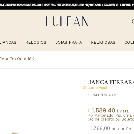
M PRIMEIRACOMPRA (EXCETO OFERTAS, ALIANÇAS, RELÓGIOS E ITENS 
E GRÁTIS ACIMA DE 399 PARA REGIÕES SELECIONADAS (EXCETO LINHA 
LIANCAS
RELÓGIOS
JOIAS PRATA
RELIGIOSAS
COL
a Reta Em Ouro 18K
ALIANCA FERRARA
Clique e veja!
CÓD.:
04.UN.0048.13
R$ 1.589,40
à vista
no Pix Parcelado, Pix, uma 
cartão de crédito ou Boleto
R$ 1.766,00