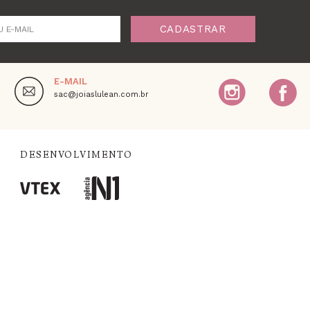
CADASTRAR
U E-MAIL
E-MAIL
,
sac@joiaslulean.com.br
DESENVOLVIMENTO