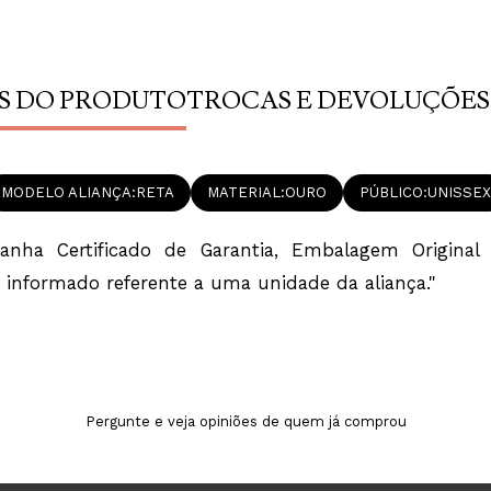
S DO PRODUTO
TROCAS E DEVOLUÇÕES
MODELO ALIANÇA
RETA
MATERIAL
OURO
PÚBLICO
UNISSEX
ha Certificado de Garantia, Embalagem Original e
 informado referente a uma unidade da aliança."
Pergunte e veja opiniões de quem já comprou