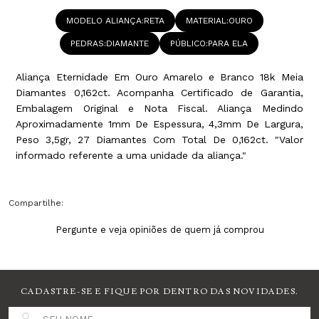
MODELO ALIANÇA
RETA
MATERIAL
OURO
PEDRAS
DIAMANTE
PÚBLICO
PARA ELA
Aliança Eternidade Em Ouro Amarelo e Branco 18k Meia
Diamantes 0,162ct. Acompanha Certificado de Garantia,
Embalagem Original e Nota Fiscal. Aliança Medindo
Aproximadamente 1mm De Espessura, 4,3mm De Largura,
Peso 3,5gr, 27 Diamantes Com Total De 0,162ct. "Valor
informado referente a uma unidade da aliança."
Compartilhe:
Pergunte e veja opiniões de quem já comprou
CADASTRE-SE E FIQUE POR DENTRO DAS NOVIDADES.