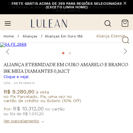
10% OFF NA 1ª COMPRA COM CUPOM PRIMEIRACOMPRA (EXCETO
FRETE GRÁTIS ACIMA DE 399 PARA REGIÕES SELECIONADAS
OFERTAS, ALIANÇAS, RELÓGIOS E ITENS EM PROMOÇÃO) | 1ª
(EXCETO LINHA HOME)
TROCA GRÁTIS
Aliança Eternidade Em Ouro Amarelo E Branco 18K Meia Diamantes 0,162Ct
Alianças
Alianças Em Ouro 18k
ALIANÇA ETERNIDADE EM OURO AMARELO E BRANCO
18K MEIA DIAMANTES 0,162CT
Clique e veja!
CÓD.:
04.FE.2669.13
R$ 9.280,80
à vista
no Pix Parcelado, Pix, uma vez no
cartão de crédito ou Boleto (10% Off)
R$ 10.312,00
Por:
ou
10
x
de
R$ 1.031,20